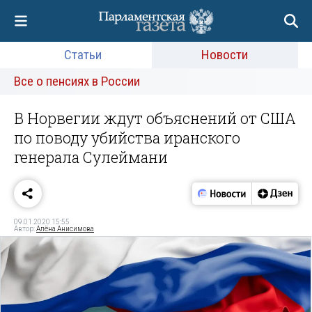
Статьи
Новости
Все о пенсиях в России
В Норвегии ждут объяснений от США
по поводу убийства иранского
генерала Сулеймани
09.01.2020 15:55
Автор:
Алёна Анисимова