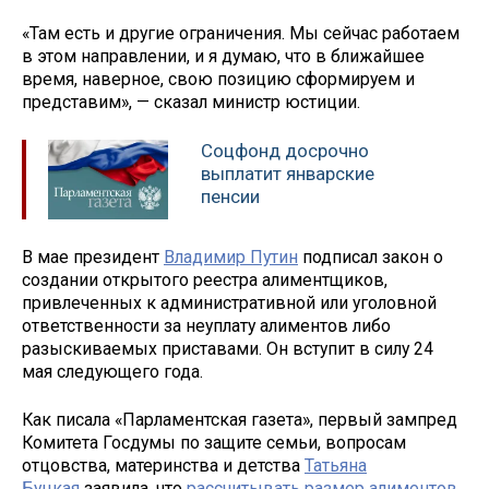
«Там есть и другие ограничения. Мы сейчас работаем
в этом направлении, и я думаю, что в ближайшее
время, наверное, свою позицию сформируем и
представим», — сказал министр юстиции.
Соцфонд досрочно
выплатит январские
пенсии
В мае президент
Владимир Путин
подписал закон о
создании открытого реестра алиментщиков,
привлеченных к административной или уголовной
ответственности за неуплату алиментов либо
разыскиваемых приставами. Он вступит в силу 24
мая следующего года.
Как писала «Парламентская газета», первый зампред
Комитета Госдумы по защите семьи, вопросам
отцовства, материнства и детства
Татьяна
Буцкая
заявила, что
рассчитывать размер алиментов