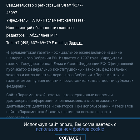
Свидетельство о регистрации Эл № ФС77-
46097
Учредитель — АНО «Парламентская газета»
Исполняющий обязанности главного
редактора — Абдуллаев М.Р.
Тел.: +7 (495) 637–69–79 E-mail:
pg@pnp.ru
«Парламентская газета» - официальное еженедельное издание
Федерального Собрания РФ. Издается с 1997 года. Учредители
газеты - Государственная Дума и Совет Федерации РФ. Официальный
публикатор федеральных конституционных законов, федеральных
законов и актов палат Федерального Собрания. «Парламентская
газета» имеет пункты печати и представительства в десяти субъектах
федерации.
Сайт «Парламентской газеты» - это оперативные новости и
достоверная информация о принимаемых в стране законах и
деятельности депутатов и сенаторов. При использовании материалов
сайта «Парламентской газеты» активная ссылка на pnp.ru
обязательна.
Используя сайт pnp.ru, Вы соглашаетесь с
На информационном ресурсе применяются
рекомендательные
использованием файлов cookie
технологии
Положение о защите персональных данных
СОГЛАСЕН