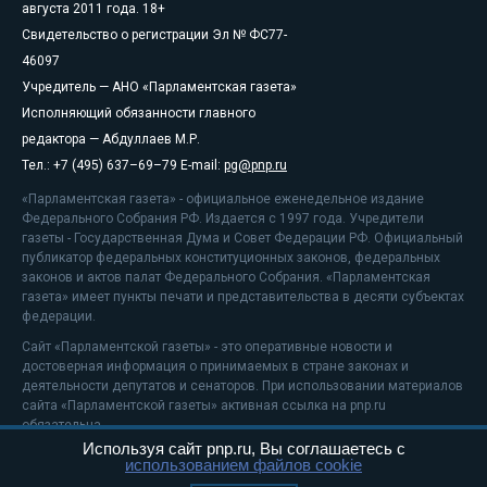
августа 2011 года. 18+
Свидетельство о регистрации Эл № ФС77-
46097
Учредитель — АНО «Парламентская газета»
Исполняющий обязанности главного
редактора — Абдуллаев М.Р.
Тел.: +7 (495) 637–69–79 E-mail:
pg@pnp.ru
«Парламентская газета» - официальное еженедельное издание
Федерального Собрания РФ. Издается с 1997 года. Учредители
газеты - Государственная Дума и Совет Федерации РФ. Официальный
публикатор федеральных конституционных законов, федеральных
законов и актов палат Федерального Собрания. «Парламентская
газета» имеет пункты печати и представительства в десяти субъектах
федерации.
Сайт «Парламентской газеты» - это оперативные новости и
достоверная информация о принимаемых в стране законах и
деятельности депутатов и сенаторов. При использовании материалов
сайта «Парламентской газеты» активная ссылка на pnp.ru
обязательна.
Используя сайт pnp.ru, Вы соглашаетесь с
На информационном ресурсе применяются
рекомендательные
использованием файлов cookie
технологии