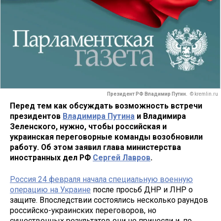
Президент РФ Владимир Путин.
© kremlin.ru
Перед тем как обсуждать возможность встречи
президентов
Владимира Путина
и Владимира
Зеленского, нужно, чтобы российская и
украинская переговорные команды возобновили
работу. Об этом заявил глава министерства
иностранных дел РФ
Сергей Лавров
.
Россия 24 февраля начала специальную военную
операцию на Украине
после просьб ДНР и ЛНР о
защите. Впоследствии состоялись несколько раундов
российско-украинских переговоров, но
существенных результатов они не принесли и, по