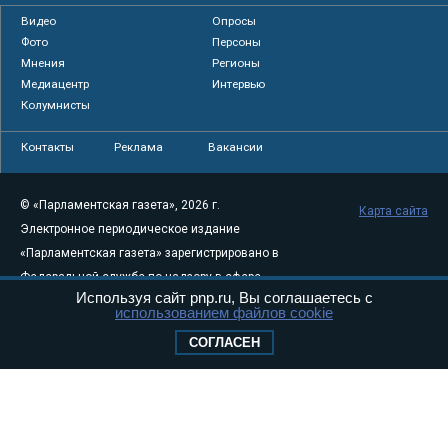
Видео
Опросы
Фото
Персоны
Мнения
Регионы
Медиацентр
Интервью
Колумнисты
Контакты
Реклама
Вакансии
© «Парламентская газета», 2026 г.
Карта сайта
Электронное периодическое издание
«Парламентская газета» зарегистрировано в
Федеральной службе по надзору в сфере
Используя сайт pnp.ru, Вы соглашаетесь с
связи, информационных технологий и
использованием файлов cookie
массовых коммуникаций (Роскомнадзор) 05
СОГЛАСЕН
августа 2011 года. 18+
Свидетельство о регистрации Эл № ФС77-
46097
Учредитель — АНО «Парламентская газета»
Исполняющий обязанности главного