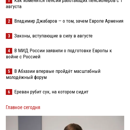
Как изменятся пенсии работающих пенсионеров с 1
1
августа
Владимир Джабаров — о том, зачем Европе Армения
2
Законы, вступающие в силу в августе
3
В МИД России заявили о подготовке Европы к
4
войне с Россией
В Абхазии впервые пройдёт масштабный
5
молодёжный форум
Ереван рубит сук, на котором сидит
6
Главное сегодня