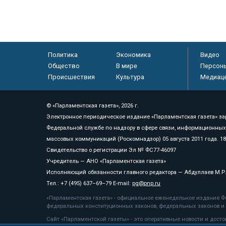
Политика
Экономика
Видео
Общество
В мире
Персон
Происшествия
Культура
Медиац
© «Парламентская газета», 2026 г.
Электронное периодическое издание «Парламентская газета» за
Федеральной службе по надзору в сфере связи, информационных
массовых коммуникаций (Роскомнадзор) 05 августа 2011 года. 1
Свидетельство о регистрации Эл № ФС77-46097
Учредитель — АНО «Парламентская газета»
Исполняющий обязанности главного редактора — Абдуллаев М.Р
Тел.: +7 (495) 637–69–79 E-mail:
pg@pnp.ru
«Парламентская газета» - официальное еженедельное издание Фе
федеральных конституционных законов, федеральных законов и а
Сайт «Парламентской газеты» - это оперативные новости и дост