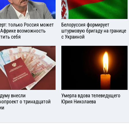
ерт: только Россия может
Белоруссия формирует
 Африке возможность
штурмовую бригаду на границе
тить себя
с Украиной
сдуму внесли
Умерла вдова телеведущего
нопроект о тринадцатой
Юрия Николаева
ии