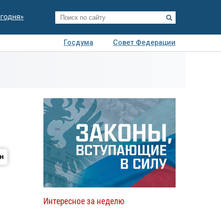
егодня»
Госдума
Совет Федерации
я
Авто
Недвижимость
Технологии
иза
Интересное за неделю