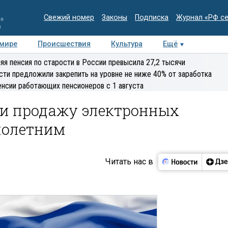
Свежий номер
Законы
Подписка
Журнал «РФ с
ия
и
 мире
Происшествия
Культура
Ещё
Медиацентр
Интервью
Колумнисты
Делова
яя пенсия по старости в России превысила 27,2 тысячи
эксперт
сти предложили закрепить на уровне не ниже 40% от заработка
енсии работающих пенсионеров с 1 августа
ли продажу электронных
нолетним
Читать нас в