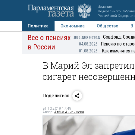
Издание
Федерального Собран
Российской Федераци
Политика
Экономика
Общество
В
Все о пенсиях
Фото
Авторы
Персоны
Мнения
Регионы
Соцфонд: Средн
два дня назад
Пенсию по старо
04.08.2026
в России
Как изменятся п
01.08.2026
В Марий Эл запрети
сигарет несовершен
Поделиться
31.10.2019 17:49
Автор:
Алёна Анисимова