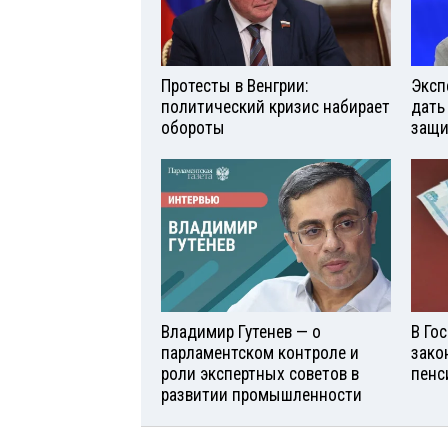
Протесты в Венгрии:
Эксп
политический кризис набирает
дать
обороты
защи
Владимир Гутенев — о
В Го
парламентском контроле и
зако
роли экспертных советов в
пенс
развитии промышленности