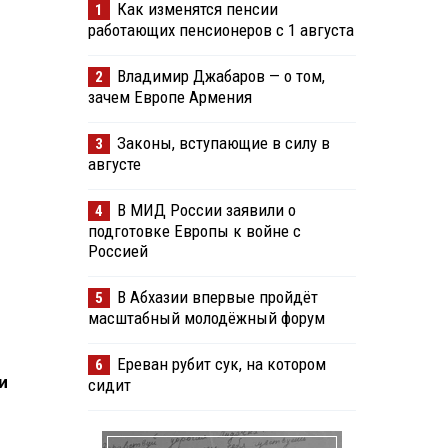
Как изменятся пенсии
1
работающих пенсионеров с 1 августа
Владимир Джабаров — о том,
2
зачем Европе Армения
Законы, вступающие в силу в
3
августе
В МИД России заявили о
4
подготовке Европы к войне с
Россией
В Абхазии впервые пройдёт
5
масштабный молодёжный форум
Ереван рубит сук, на котором
6
и
сидит