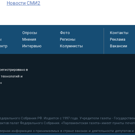
Новости СМИ2
Опросы
Фото
Контакты
ы
Мнения
Регионы
Реклама
ентр
Интервью
Колумнисты
Вакансии
регистрировано в
 технологий и
8+
.
дерального Собрания РФ. Издается с 1997 года. Учредители газеты - Государств
ктов палат Федерального Собрания. «Парламентская газета» имеет пункты печати
оверная информация о принимаемых в стране законах и деятельности депутатов и