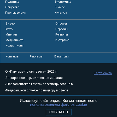
Политика
Экономика
Общество
В мире
Происшествия
Культура
Видео
Опросы
Фото
Персоны
Мнения
Регионы
Медиацентр
Интервью
Колумнисты
Контакты
Реклама
Вакансии
© «Парламентская газета», 2026 г.
Карта сайта
Электронное периодическое издание
«Парламентская газета» зарегистрировано в
Федеральной службе по надзору в сфере
связи, информационных технологий и
Используя сайт pnp.ru, Вы соглашаетесь с
массовых коммуникаций (Роскомнадзор) 05
использованием файлов cookie
августа 2011 года. 18+
СОГЛАСЕН
Свидетельство о регистрации Эл № ФС77-