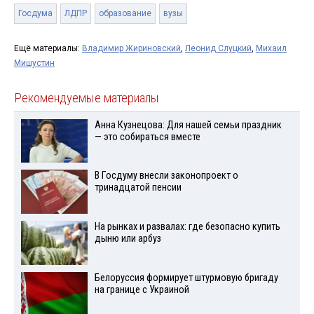
Госдума
ЛДПР
образование
вузы
Ещё материалы:
Владимир Жириновский
,
Леонид Слуцкий
,
Михаил
Мишустин
Рекомендуемые материалы
Анна Кузнецова: Для нашей семьи праздник
— это собираться вместе
В Госдуму внесли законопроект о
тринадцатой пенсии
На рынках и развалах: где безопасно купить
дыню или арбуз
Белоруссия формирует штурмовую бригаду
на границе с Украиной