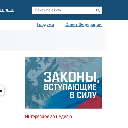
егодня»
Госдума
Совет Федерации
я
Авто
Недвижимость
Технологии
иза
Интересное за неделю