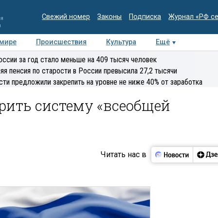
Свежий номер
Законы
Подписка
Журнал «РФ с
ия
и
 мире
Происшествия
Культура
Ещё
Медиацентр
Интервью
Колумнисты
Делова
оссии за год стало меньше на 409 тысяч человек
эксперт
яя пенсия по старости в России превысила 27,2 тысячи
сти предложили закрепить на уровне не ниже 40% от заработка
рить систему «всеобщей
Читать нас в