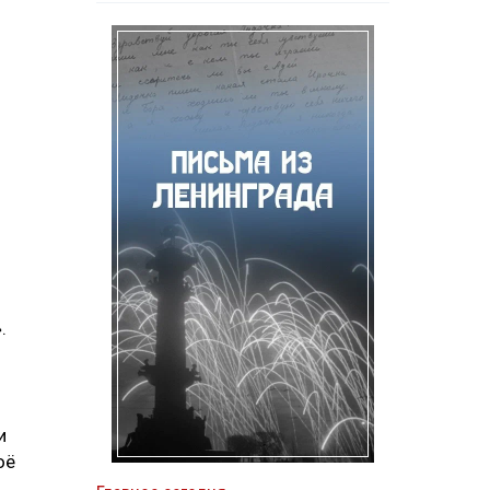
.
и
оё