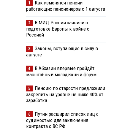
Как изменятся пенсии
1
работающих пенсионеров с 1 августа
В МИД России заявили о
2
подготовке Европы к войне с
Россией
Законы, вступающие в силу в
3
августе
В Абхазии впервые пройдёт
4
масштабный молодёжный форум
Пенсию по старости предложили
5
закрепить на уровне не ниже 40% от
заработка
Путин расширил список лиц с
6
судимостью для заключения
контракта с ВС РФ