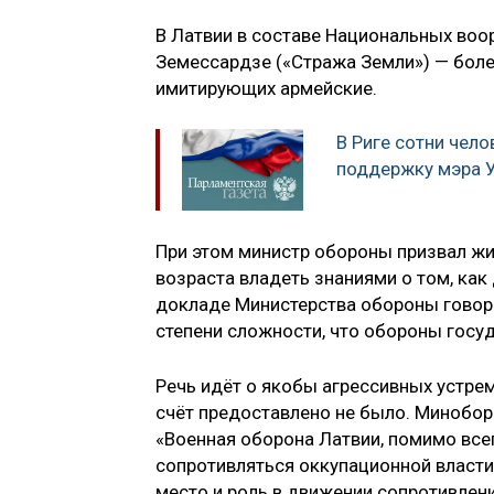
В Латвии в составе Национальных воо
Земессардзе («Стража Земли») — боле
имитирующих армейские.
В Риге сотни чело
поддержку мэра 
При этом министр обороны призвал жи
возраста владеть знаниями о том, как
докладе Министерства обороны говори
степени сложности, что обороны госу
Речь идёт о якобы агрессивных устрем
счёт предоставлено не было. Минобор
«Военная оборона Латвии, помимо все
сопротивляться оккупационной власти
место и роль в движении сопротивлени