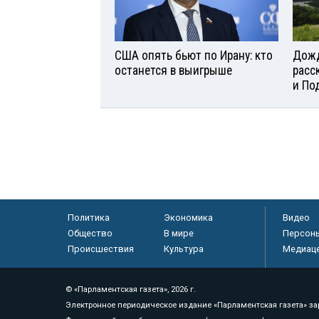
США опять бьют по Ирану: кто
Дожд
останется в выигрыше
расс
и По
Политика
Экономика
Видео
Общество
В мире
Персон
Происшествия
Культура
Медиац
© «Парламентская газета», 2026 г.
Электронное периодическое издание «Парламентская газета» за