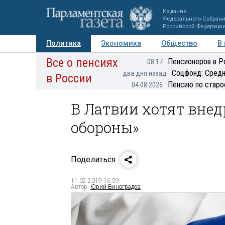
Издание
Федерального Собран
Российской Федераци
Политика
Экономика
Общество
В
Все о пенсиях
Фото
Авторы
Персоны
Мнения
Регионы
Пенсионеров в Р
08:17
Соцфонд: Средн
два дня назад
в России
Пенсию по старо
04.08.2026
В Латвии хотят внед
обороны»
Поделиться
11.02.2019 16:59
Автор:
Юрий Виноградов