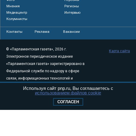
Мнения
Регионы
Медиацентр
Интервью
Колумнисты
Контакты
Реклама
Вакансии
© «Парламентская газета», 2026 г.
Карта сайта
Электронное периодическое издание
«Парламентская газета» зарегистрировано в
Федеральной службе по надзору в сфере
связи, информационных технологий и
массовых коммуникаций (Роскомнадзор) 05
Используя сайт pnp.ru, Вы соглашаетесь с
использованием файлов cookie
августа 2011 года. 18+
Свидетельство о регистрации Эл № ФС77-
СОГЛАСЕН
46097
Учредитель — АНО «Парламентская газета»
Исполняющий обязанности главного
редактора — Абдуллаев М.Р.