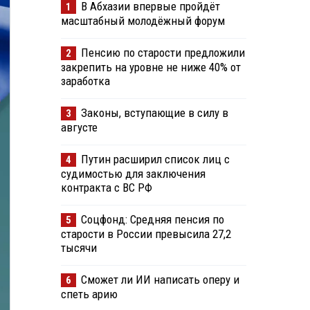
В Абхазии впервые пройдёт
1
масштабный молодёжный форум
Пенсию по старости предложили
2
закрепить на уровне не ниже 40% от
заработка
Законы, вступающие в силу в
3
августе
Путин расширил список лиц с
4
судимостью для заключения
контракта с ВС РФ
Соцфонд: Средняя пенсия по
5
старости в России превысила 27,2
тысячи
Сможет ли ИИ написать оперу и
6
спеть арию