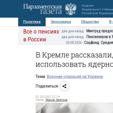
Издание
Федерального Собран
Российской Федераци
Политика
Экономика
Общество
В
Все о пенсиях
Фото
Авторы
Персоны
Мнения
Регионы
Минтруд предло
два дня назад
Пенсионеров в 
два дня назад
в России
Соцфонд: Средня
05.08.2026
В Кремле рассказали
использовать ядерн
Тема:
Военная операция на Украине
Поделиться
22.03.2022 22:16
Автор:
Жанна Звягина