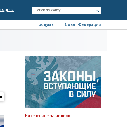
егодня»
Госдума
Совет Федерации
я
Авто
Недвижимость
Технологии
иза
Интересное за неделю