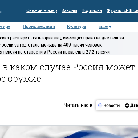
Свежий номер
Законы
Подписка
Журнал «РФ с
ия
и
 мире
Происшествия
Культура
Ещё
Медиацентр
Интервью
Колумнисты
Делова
жил расширить категории лиц, имеющих право на две пенсии
эксперт
России за год стало меньше на 409 тысяч человек
я пенсия по старости в России превысила 27,2 тысячи
, в каком случае Россия может
ое оружие
Читать нас в