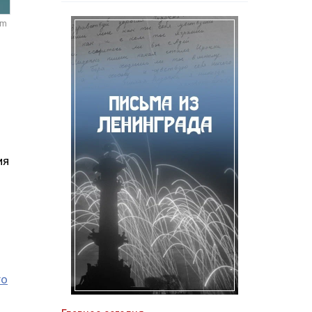
om
ия
го