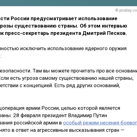
© pixabay.c
ости России предусматривает использование
угрозы существованию страны. Об этом интервью
ик пресс-секретарь президента Дмитрий Песков.
олностью исключить использование ядерного оружия
:
безопасности. Там вы можете прочитать про все основан
Если есть угроза самому существованию нашей страны,
тствии с концепцией. Есть ряд других оснований,
ецоперация армии России, целью которой является
аны. 28 февраля президент Владимир Путин
вания российской армии в
особый режим несения боево
нято в ответ на агрессивные высказывания стран —