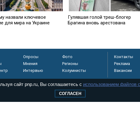
му назвали ключевое
Гулявшая голой треш-блогер
ие для мира на Украине
Брагина вновь арестована
Опросы
Фото
Контакты
ы
Мнения
Регионы
Реклама
ентр
Интервью
Колумнисты
Вакансии
льзуя сайт pnp.ru, Вы соглашаетесь с
использованием файлов c
СОГЛАСЕН
регистрировано в
 технологий и
8+
.