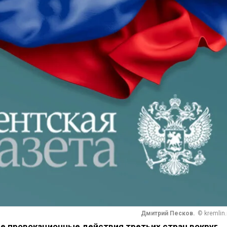
Дмитрий Песков.
© kremlin.
 провокационные действия третьих стран вокруг