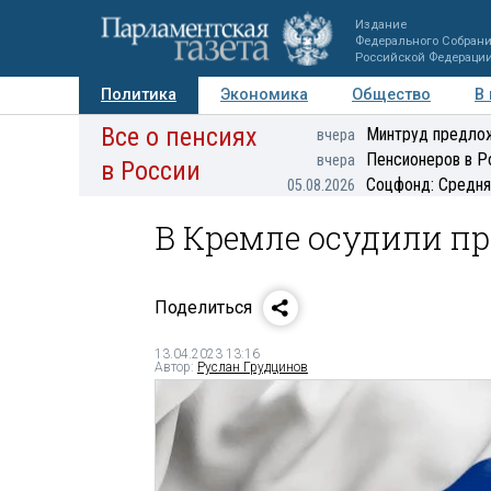
Издание
Федерального Собран
Российской Федераци
Политика
Экономика
Общество
В
Все о пенсиях
Фото
Авторы
Персоны
Мнения
Регионы
Минтруд предлож
вчера
Пенсионеров в Р
вчера
в России
Соцфонд: Средня
05.08.2026
В Кремле осудили п
Поделиться
13.04.2023 13:16
Автор:
Руслан Грудцинов