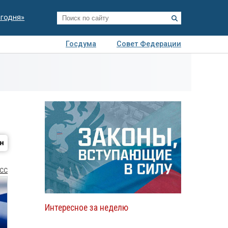
егодня»
Госдума
Совет Федерации
я
Авто
Недвижимость
Технологии
иза
СС
Интересное за неделю