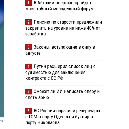
В Абхазии впервые пройдёт
1
масштабный молодёжный форум
Пенсию по старости предложили
2
закрепить на уровне не ниже 40% от
заработка
Законы, вступающие в силу в
3
августе
Путин расширил список лиц с
4
судимостью для заключения
контракта с ВС РФ
Сможет ли ИИ написать оперу и
5
спеть арию
ВС России поразили резервуары
6
с ГСМ в порту Одессы и буксир в
ru
порту Николаева