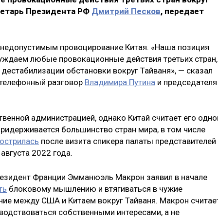
кретарь Президента РФ
Дмитрий Песков
, передает
т недопустимым провоцирование Китая. «Наша позиция
уждаем любые провокационные действия третьих стран,
 дестабилизации обстановки вокруг Тайваня», — сказал
 телефонный разговор
Владимира Путина
и председателя
твенной администрацией, однако Китай считает его одно
придерживается большинство стран мира, в том числе
бострилась
после визита спикера палаты представителей
августа 2022 года.
президент Франции Эмманюэль Макрон заявил в начале
ть
блоковому мышлению и втягиваться в чужие
ние между США и Китаем вокруг Тайваня. Макрон считает
оводствоваться собственными интересами, а не