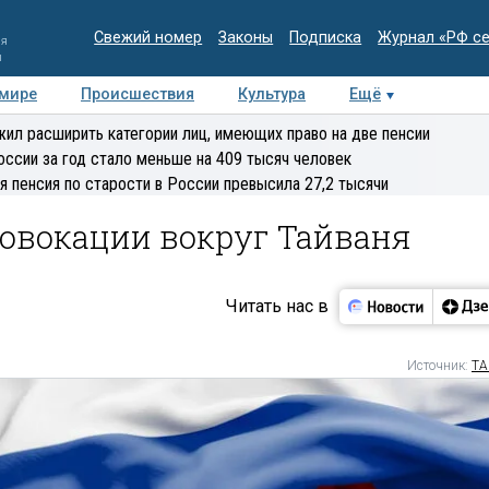
Свежий номер
Законы
Подписка
Журнал «РФ с
ия
и
 мире
Происшествия
Культура
Ещё
Медиацентр
Интервью
Колумнисты
Делова
ил расширить категории лиц, имеющих право на две пенсии
эксперт
оссии за год стало меньше на 409 тысяч человек
я пенсия по старости в России превысила 27,2 тысячи
ровокации вокруг Тайваня
Читать нас в
Источник:
ТА