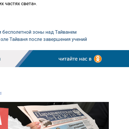
х частях света».
и бесполетной зоны над Тайванем
озле Тайваня после завершения учений
н