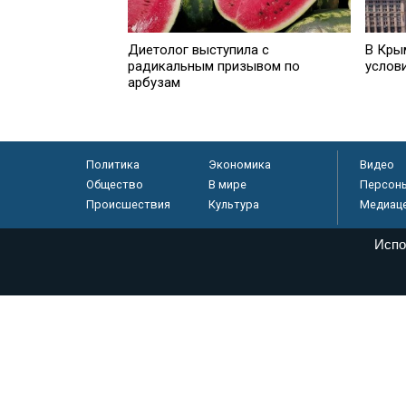
Диетолог выступила с
В Кры
радикальным призывом по
услов
арбузам
Политика
Экономика
Видео
Общество
В мире
Персон
Происшествия
Культура
Медиац
Испо
© «Парламентская газета», 2026 г.
Электронное периодическое издание «Парламентская газета» за
Федеральной службе по надзору в сфере связи, информационных
массовых коммуникаций (Роскомнадзор) 05 августа 2011 года. 1
Свидетельство о регистрации Эл № ФС77-46097
Учредитель — АНО «Парламентская газета»
Исполняющий обязанности главного редактора — Абдуллаев М.Р
Тел.: +7 (495) 637–69–79 E-mail:
pg@pnp.ru