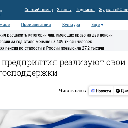
Свежий номер
Законы
Подписка
Журнал «РФ с
ия
и
 мире
Происшествия
Культура
Ещё
Медиацентр
Интервью
Колумнисты
Делова
ил расширить категории лиц, имеющих право на две пенсии
эксперт
оссии за год стало меньше на 409 тысяч человек
яя пенсия по старости в России превысила 27,2 тысячи
е предприятия реализуют свои
господдержки
Читать нас в