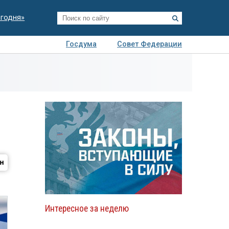
егодня»
Госдума
Совет Федерации
я
Авто
Недвижимость
Технологии
иза
Интересное за неделю