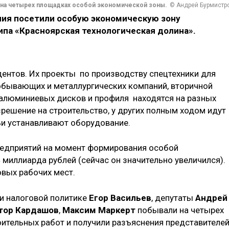
 на четырех площадках особой экономической зоны.
© Андрей Бурмистр
ия посетили особую экономическую зону
па «Красноярская технологическая долина».
дентов. Их проекты по производству спецтехники для
бывающих и металлургических компаний, вторичной
 алюминиевых дисков и профиля находятся на разных
решение на строительство, у других полным ходом идут
ьи устанавливают оборудование.
редприятий на момент формирования особой
миллиарда рублей (сейчас он значительно увеличился).
овых рабочих мест.
и налоговой политике
Егор Васильев
, депутаты
Андрей
тор Кардашов
,
Максим Маркерт
побывали на четырех
оительных работ и получили разъяснения представителе