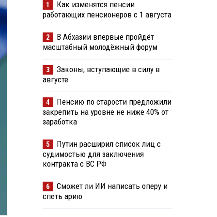
Как изменятся пенсии
1
работающих пенсионеров с 1 августа
В Абхазии впервые пройдёт
2
масштабный молодёжный форум
Законы, вступающие в силу в
3
августе
Пенсию по старости предложили
4
закрепить на уровне не ниже 40% от
заработка
Путин расширил список лиц с
5
судимостью для заключения
контракта с ВС РФ
Сможет ли ИИ написать оперу и
6
спеть арию