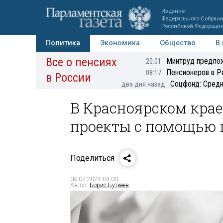
Издание
Федерального Собран
Российской Федераци
Политика
Экономика
Общество
В
Все о пенсиях
Фото
Авторы
Персоны
Мнения
Регионы
Минтруд предлож
20:01
Пенсионеров в Р
08:17
в России
Соцфонд: Средн
два дня назад
В Красноярском кра
проекты с помощью 
Поделиться
08.07.2024 04:00
Автор:
Борис Буткеев