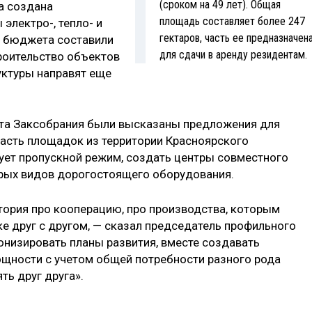
(сроком на 49 лет). Общая
да создана
площадь составляет более 247
ектро­-, тепло-­ и
гектаров, часть ее предназначен
о бюджета составили
для сдачи в аренду резидентам.
троительство объектов
ктуры направят еще
ета Заксобрания были высказаны предложения для
асть площадок из территории Красноярского
вует пропускной режим, создать центры совместного
рых видов дорогостоящего оборудования.
тория про кооперацию, про производства, которым
е друг с другом, — сказал председатель профильного
онизировать планы развития, вместе создавать
щности с учетом общей потребности разного рода
ть друг друга».