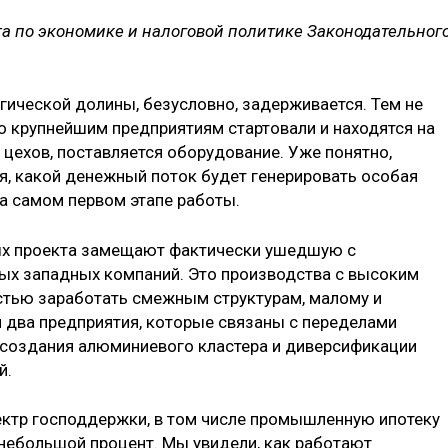
та по экономике и налоговой политике Законодательног
огической долины, безусловно, задерживается. Тем не
о крупнейшим предприятиям стартовали и находятся на
 цехов, поставляется оборудование. Уже понятно,
я, какой денежный поток будет генерировать особая
а самом первом этапе работы.
х проекта замещают фактически ушедшую с
ых западных компаний. Это производства с высоким
тью заработать смежным структурам, малому и
 два предприятия, которые связаны с переделами
 создания алюминиевого кластера и диверсификации
й.
ектр господдержки, в том числе промышленную ипотеку
небольшой процент. Мы увидели, как работают