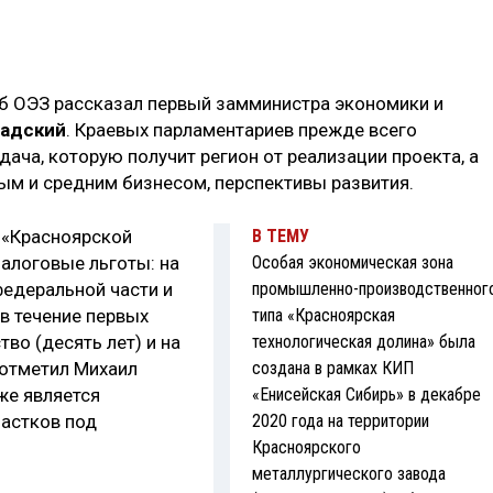
б ОЭЗ рассказал первый замминистра экономики и
адский
. Краевых парламентариев прежде всего
дача, которую получит регион от реализации проекта, а
м и средним бизнесом, перспективы развития.
 «Красноярской
В ТЕМУ
алоговые льготы: на
Особая экономическая зона
федеральной части и
промышленно-­производственног
(в течение первых
типа «Красноярская
тво (десять лет) и на
технологическая долина» была
к отметил Михаил
создана в рамках КИП
же является
«Енисейская Сибирь» в декабре
астков под
2020 года на территории
Красноярского
металлургического завода