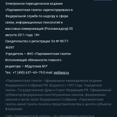
Электронное периодическое издание
«Парламентская газета» зарегистрировано в
Федеральной службе по надзору в сфере
связи, информационных технологий и
массовых коммуникаций (Роскомнадзор) 05
августа 2011 года. 18+
Свидетельство о регистрации Эл № ФС77-
46097
Учредитель — АНО «Парламентская газета»
Исполняющий обязанности главного
редактора — Абдуллаев М.Р.
Тел.: +7 (495) 637–69–79 E-mail:
pg@pnp.ru
«Парламентская газета» - официальное еженедельное издание
Федерального Собрания РФ. Издается с 1997 года. Учредители
газеты - Государственная Дума и Совет Федерации РФ. Официальный
публикатор федеральных конституционных законов, федеральных
законов и актов палат Федерального Собрания. «Парламентская
газета» имеет пункты печати и представительства в десяти субъектах
федерации.
Сайт «Парламентской газеты» - это оперативные новости и