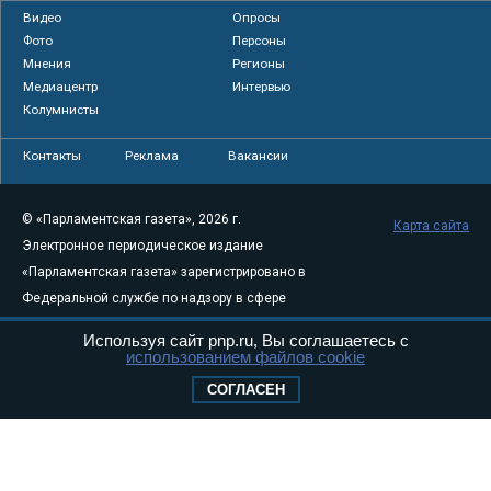
Видео
Опросы
Фото
Персоны
Мнения
Регионы
Медиацентр
Интервью
Колумнисты
Контакты
Реклама
Вакансии
© «Парламентская газета», 2026 г.
Карта сайта
Электронное периодическое издание
«Парламентская газета» зарегистрировано в
Федеральной службе по надзору в сфере
связи, информационных технологий и
Используя сайт pnp.ru, Вы соглашаетесь с
массовых коммуникаций (Роскомнадзор) 05
использованием файлов cookie
августа 2011 года. 18+
СОГЛАСЕН
Свидетельство о регистрации Эл № ФС77-
46097
Учредитель — АНО «Парламентская газета»
Исполняющий обязанности главного