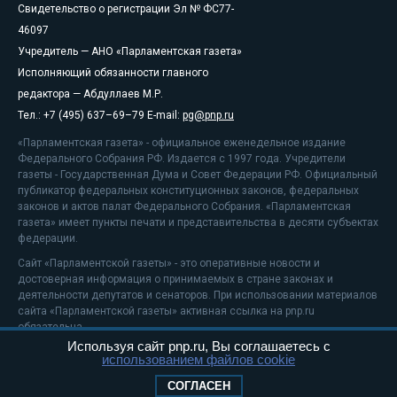
Свидетельство о регистрации Эл № ФС77-
46097
Учредитель — АНО «Парламентская газета»
Исполняющий обязанности главного
редактора — Абдуллаев М.Р.
Тел.: +7 (495) 637–69–79 E-mail:
pg@pnp.ru
«Парламентская газета» - официальное еженедельное издание
Федерального Собрания РФ. Издается с 1997 года. Учредители
газеты - Государственная Дума и Совет Федерации РФ. Официальный
публикатор федеральных конституционных законов, федеральных
законов и актов палат Федерального Собрания. «Парламентская
газета» имеет пункты печати и представительства в десяти субъектах
федерации.
Сайт «Парламентской газеты» - это оперативные новости и
достоверная информация о принимаемых в стране законах и
деятельности депутатов и сенаторов. При использовании материалов
сайта «Парламентской газеты» активная ссылка на pnp.ru
обязательна.
Используя сайт pnp.ru, Вы соглашаетесь с
На информационном ресурсе применяются
рекомендательные
использованием файлов cookie
технологии
Положение о защите персональных данных
СОГЛАСЕН