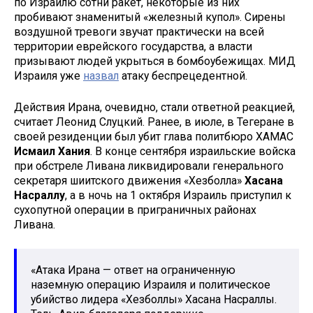
по Израилю сотни ракет, некоторые из них
пробивают знаменитый «железный купол». Сирены
воздушной тревоги звучат практически на всей
территории еврейского государства, а власти
призывают людей укрыться в бомбоубежищах. МИД
Израиля уже
назвал
атаку беспрецедентной.
Действия Ирана, очевидно, стали ответной реакцией,
считает Леонид Слуцкий. Ранее, в июле, в Тегеране в
своей резиденции был убит глава политбюро ХАМАС
Исмаил Хания
. В конце сентября израильские войска
при обстреле Ливана ликвидировали генерального
секретаря шиитского движения «Хезболла»
Хасана
Насраллу
, а в ночь на 1 октября Израиль приступил к
сухопутной операции в приграничных районах
Ливана.
«Атака Ирана — ответ на ограниченную
наземную операцию Израиля и политическое
убийство лидера «Хезболлы» Хасана Насраллы.