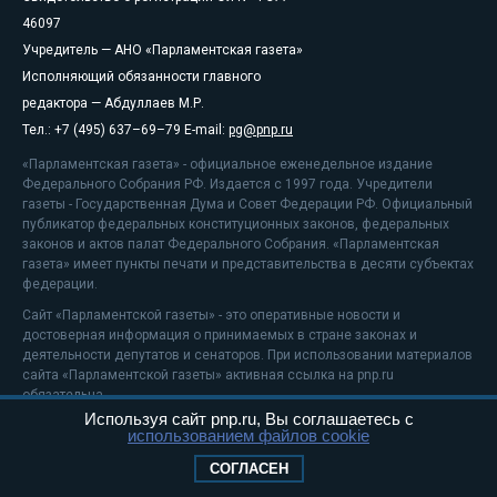
46097
Учредитель — АНО «Парламентская газета»
Исполняющий обязанности главного
редактора — Абдуллаев М.Р.
Тел.: +7 (495) 637–69–79 E-mail:
pg@pnp.ru
«Парламентская газета» - официальное еженедельное издание
Федерального Собрания РФ. Издается с 1997 года. Учредители
газеты - Государственная Дума и Совет Федерации РФ. Официальный
публикатор федеральных конституционных законов, федеральных
законов и актов палат Федерального Собрания. «Парламентская
газета» имеет пункты печати и представительства в десяти субъектах
федерации.
Сайт «Парламентской газеты» - это оперативные новости и
достоверная информация о принимаемых в стране законах и
деятельности депутатов и сенаторов. При использовании материалов
сайта «Парламентской газеты» активная ссылка на pnp.ru
обязательна.
Используя сайт pnp.ru, Вы соглашаетесь с
На информационном ресурсе применяются
рекомендательные
использованием файлов cookie
технологии
Положение о защите персональных данных
СОГЛАСЕН