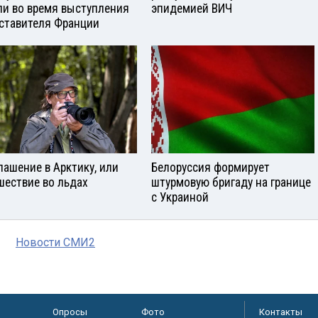
и во время выступления
эпидемией ВИЧ
ставителя Франции
лашение в Арктику, или
Белоруссия формирует
шествие во льдах
штурмовую бригаду на границе
с Украиной
Новости СМИ2
Опросы
Фото
Контакты