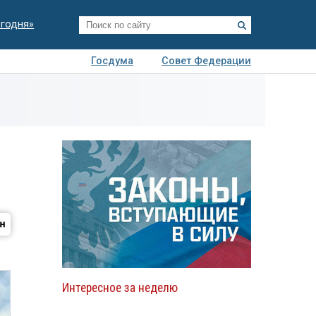
егодня»
Госдума
Совет Федерации
я
Авто
Недвижимость
Технологии
иза
Интересное за неделю