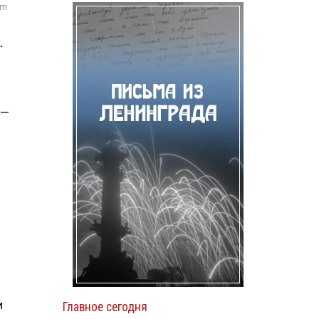
om
.
 —
и
Главное сегодня