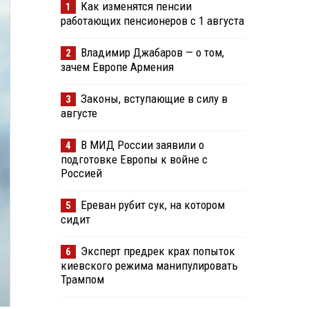
Как изменятся пенсии
1
работающих пенсионеров с 1 августа
Владимир Джабаров — о том,
2
зачем Европе Армения
Законы, вступающие в силу в
3
августе
В МИД России заявили о
4
подготовке Европы к войне с
Россией
Ереван рубит сук, на котором
5
сидит
Эксперт предрек крах попыток
6
киевского режима манипулировать
Трампом