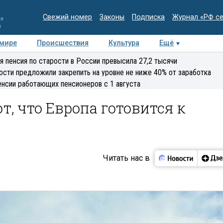
Свежий номер
Законы
Подписка
Журнал «РФ с
ия
и
 мире
Происшествия
Культура
Ещё
Медиацентр
Интервью
Колумнисты
Делова
я пенсия по старости в России превысила 27,2 тысячи
эксперт
ости предложили закрепить на уровне не ниже 40% от заработка
енсии работающих пенсионеров с 1 августа
, что Европа готовится к
Читать нас в