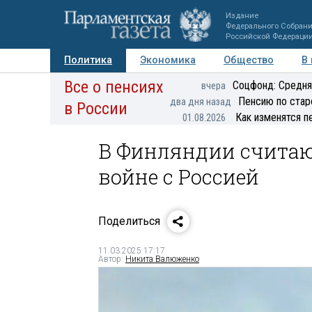
Издание
Федерального Собран
Российской Федераци
Политика
Экономика
Общество
В
Все о пенсиях
Фото
Авторы
Персоны
Мнения
Регионы
Соцфонд: Средня
вчера
Пенсию по стар
два дня назад
в России
Как изменятся п
01.08.2026
В Финляндии считают
войне с Россией
Поделиться
11.03.2025 17:17
Автор:
Никита Валюженко