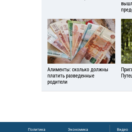
вышл
пред
Алименты: сколько должны
Приг
платить разведенные
Путе
родители
Политика
Экономика
Видео