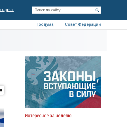
егодня»
Госдума
Совет Федерации
я
Авто
Недвижимость
Технологии
иза
Интересное за неделю