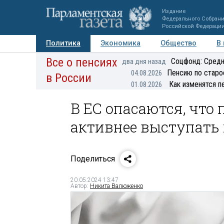
Издание
Федерального Собран
Российской Федераци
Политика
Экономика
Общество
В
Все о пенсиях
Фото
Авторы
Персоны
Мнения
Регионы
Соцфонд: Средн
два дня назад
Пенсию по старо
04.08.2026
в России
Как изменятся п
01.08.2026
В ЕС опасаются, что
активнее выступать
Поделиться
20.05.2024 13:47
Автор:
Никита Валюженко