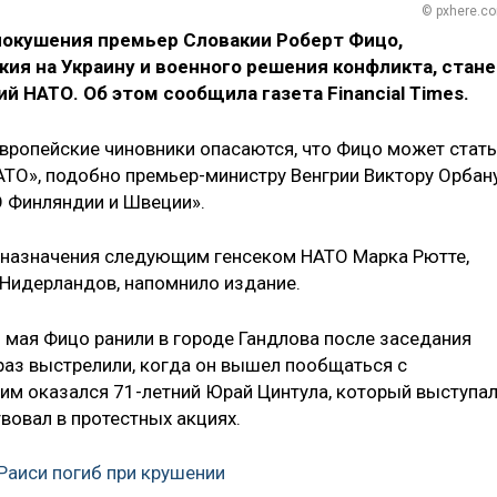
© pxhere.c
 покушения премьер Словакии Роберт Фицо,
ия на Украину и военного решения конфликта, стане
 НАТО. Об этом сообщила газета Financial Times.
вропейские чиновники опасаются, что Фицо может стать
АТО», подобно премьер-министру Венгрии Виктору Орбану
О Финляндии и Швеции».
в назначения следующим генсеком НАТО Марка Рютте,
Нидерландов, напомнило издание.
5 мая Фицо ранили в городе Гандлова после заседания
 раз выстрелили, когда он вышел пообщаться с
им оказался 71-летний Юрай Цинтула, который выступа
твовал в протестных акциях.
Раиси погиб при крушении