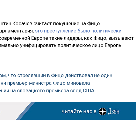
нтин Косачев считает покушение на Фицо
парламентария,
это преступление было политически
в современной Европе такие лидеры, как Фицо, вызывают
симально унифицировать политическое лицо Европы.
ом, что стрелявший в Фицо действовал не один
изни премьер-министра Фицо миновала
ении на словацкого премьера след США