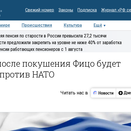
Свежий номер
Законы
Подписка
Журнал «РФ с
ия
и
 мире
Происшествия
Культура
Ещё
Медиацентр
Интервью
Колумнисты
Делова
яя пенсия по старости в России превысила 27,2 тысячи
эксперт
сти предложили закрепить на уровне не ниже 40% от заработка
енсии работающих пенсионеров с 1 августа
 после покушения Фицо будет
 против НАТО
Читать нас в