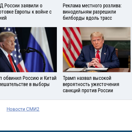
Д России заявили о
Реклама местного розлива:
отовке Европы к войне с
винодельням разрешили
ией
билборды вдоль трасс
п обвинил Россию и Китай
Трамп назвал высокой
мешательстве в выборы
вероятность ужесточения
санкций против России
Новости СМИ2