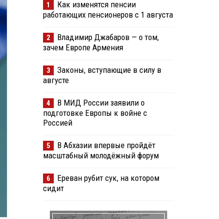
Как изменятся пенсии
1
работающих пенсионеров с 1 августа
Владимир Джабаров — о том,
2
зачем Европе Армения
Законы, вступающие в силу в
3
августе
В МИД России заявили о
4
подготовке Европы к войне с
Россией
В Абхазии впервые пройдёт
5
масштабный молодёжный форум
Ереван рубит сук, на котором
6
сидит