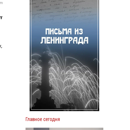
om
т
,
л
Главное сегодня