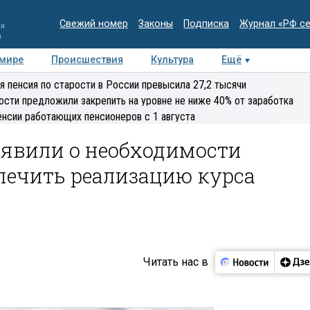
Свежий номер
Законы
Подписка
Журнал «РФ с
ия
и
 мире
Происшествия
Культура
Ещё
Медиацентр
Интервью
Колумнисты
Делова
я пенсия по старости в России превысила 27,2 тысячи
эксперт
ости предложили закрепить на уровне не ниже 40% от заработка
енсии работающих пенсионеров с 1 августа
аявили о необходимости
печить реализацию курса
Читать нас в