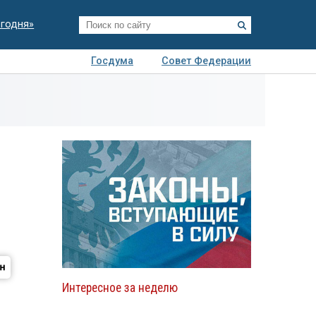
егодня»
Госдума
Совет Федерации
я
Авто
Недвижимость
Технологии
иза
Интересное за неделю