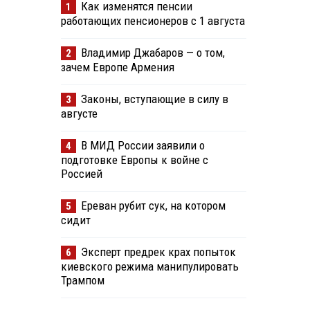
Как изменятся пенсии
1
работающих пенсионеров с 1 августа
Владимир Джабаров — о том,
2
зачем Европе Армения
Законы, вступающие в силу в
3
августе
В МИД России заявили о
4
подготовке Европы к войне с
Россией
Ереван рубит сук, на котором
5
сидит
Эксперт предрек крах попыток
6
киевского режима манипулировать
Трампом