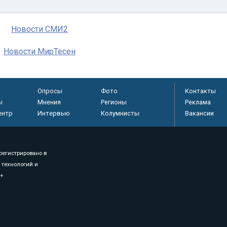
Новости СМИ2
Новости МирТесен
Опросы
Фото
Контакты
ы
Мнения
Регионы
Реклама
ентр
Интервью
Колумнисты
Вакансии
регистрировано в
 технологий и
8+
.