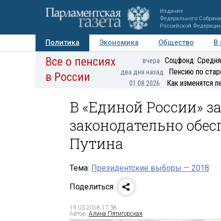
Издание
Федерального Собран
Российской Федераци
Политика
Экономика
Общество
В
Все о пенсиях
Фото
Авторы
Персоны
Мнения
Регионы
Соцфонд: Средня
вчера
Пенсию по стар
два дня назад
в России
Как изменятся п
01.08.2026
В «Единой России» з
законодательно обес
Путина
Тема:
Президентские выборы — 2018
Поделиться
19.03.2018 17:38
Автор:
Алина Пятигорская