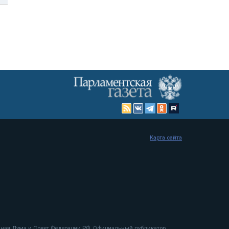
Карта сайта
енная Дума и Совет Федерации РФ. Официальный публикатор