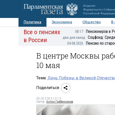
Издание
Федерального Собран
Российской Федераци
Политика
Экономика
Общество
В
Все о пенсиях
Фото
Авторы
Персоны
Мнения
Регионы
Пенсионеров в Р
08:17
Соцфонд: Средн
два дня назад
в России
Пенсию по старо
04.08.2026
В центре Москвы раб
10 мая
Тема:
День Победы в Великой Отечеств
Поделиться
05.05.2023 10:13
Автор:
Антон Гребенников