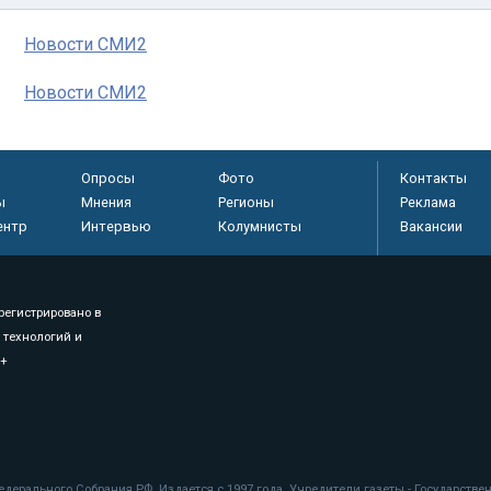
Новости СМИ2
Новости СМИ2
Опросы
Фото
Контакты
ы
Мнения
Регионы
Реклама
ентр
Интервью
Колумнисты
Вакансии
регистрировано в
 технологий и
8+
.
дерального Собрания РФ. Издается с 1997 года. Учредители газеты - Государств