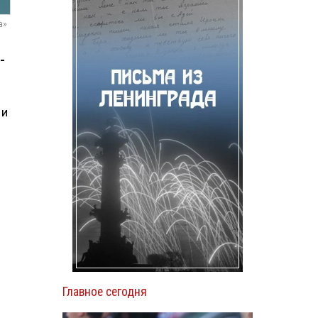
а»
-
 и
Главное сегодня