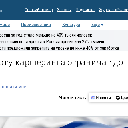
Свежий номер
Законы
Подписка
Журнал «РФ с
ия
и
 мире
Происшествия
Культура
Ещё
Медиацентр
Интервью
Колумнисты
Делова
оссии за год стало меньше на 409 тысяч человек
эксперт
яя пенсия по старости в России превысила 27,2 тысячи
сти предложили закрепить на уровне не ниже 40% от заработка
оту каршеринга ограничат до
енной войне
Читать нас в