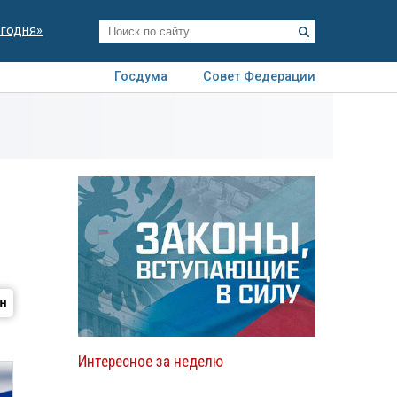
егодня»
Госдума
Совет Федерации
я
Авто
Недвижимость
Технологии
иза
Интересное за неделю