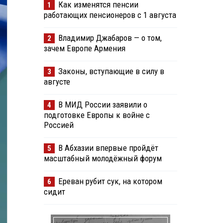
Как изменятся пенсии
1
работающих пенсионеров с 1 августа
Владимир Джабаров — о том,
2
зачем Европе Армения
Законы, вступающие в силу в
3
августе
В МИД России заявили о
4
подготовке Европы к войне с
Россией
В Абхазии впервые пройдёт
5
масштабный молодёжный форум
Ереван рубит сук, на котором
6
сидит