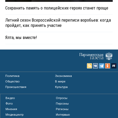
Сохранить память о полицейских-героях станет проще
Летний сезон Всероссийской переписи воробьев: когда
пройдет, как принять участие
Ялта, мы вместе!
Политика
Экономика
Общество
В мире
Происшествия
Культура
Видео
Опросы
Фото
Персоны
Мнения
Регионы
Медиацентр
Интервью