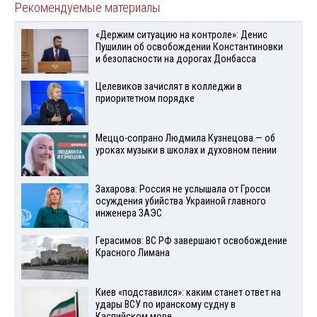
Рекомендуемые материалы
«Держим ситуацию на контроле»: Денис
Пушилин об освобождении Константиновки
и безопасности на дорогах Донбасса
Целевиков зачислят в колледжи в
приоритетном порядке
Меццо-сопрано Людмила Кузнецова — об
уроках музыки в школах и духовном пении
Захарова: Россия не услышала от Гросси
осуждения убийства Украиной главного
инженера ЗАЭС
Герасимов: ВС РФ завершают освобождение
Красного Лимана
Киев «подставился»: каким станет ответ на
удары ВСУ по иранскому судну в
Каспийском море