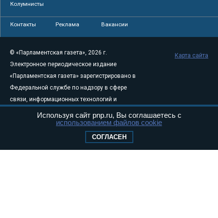
Колумнисты
Контакты
Реклама
Вакансии
© «Парламентская газета», 2026 г.
Карта сайта
Электронное периодическое издание
«Парламентская газета» зарегистрировано в
Федеральной службе по надзору в сфере
связи, информационных технологий и
массовых коммуникаций (Роскомнадзор) 05
Используя сайт pnp.ru, Вы соглашаетесь с
использованием файлов cookie
августа 2011 года. 18+
Свидетельство о регистрации Эл № ФС77-
СОГЛАСЕН
46097
Учредитель — АНО «Парламентская газета»
Исполняющий обязанности главного
редактора — Абдуллаев М.Р.
Тел.: +7 (495) 637–69–79 E-mail:
pg@pnp.ru
«Парламентская газета» - официальное еженедельное издание
Федерального Собрания РФ. Издается с 1997 года. Учредители