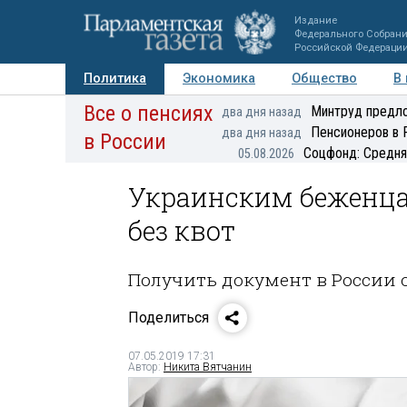
Издание
Федерального Собран
Российской Федераци
Политика
Экономика
Общество
В
Все о пенсиях
Фото
Авторы
Персоны
Мнения
Регионы
Минтруд предло
два дня назад
Пенсионеров в 
два дня назад
в России
Соцфонд: Средня
05.08.2026
Украинским беженца
без квот
Получить документ в России 
Поделиться
07.05.2019 17:31
Автор:
Никита Вятчанин