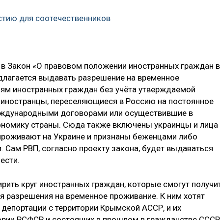
стию для соотечественников
 в Закон «О правовом положении иностранных граждан в
едлагается выдавать разрешение на временное
иям иностранных граждан без учёта утверждаемой
, иностранцы, переселяющиеся в Россию на постоянное
международными договорами или осуществившие в
ономику страны. Сюда также включены украинцы и лица
проживают на Украине и признаны беженцами либо
 Сам РВП, согласно проекту закона, будет выдаваться
ести.
рить круг иностранных граждан, которые смогут получи
я разрешения на временное проживание. К ним хотят
 депортации с территории Крымской АССР, и их
тории РСФСР и состоящих в прошлом в гражданстве СССР