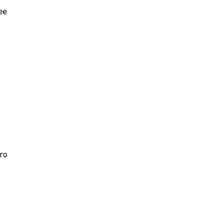
ее
го