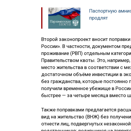
Паспортную амни
продлят
Второй законопроект вносит поправки
России». В частности, документом пр
проживание (РВП) отдельным категор
Правительством квоты. Это, например
место жительства в соответствии с 
достаточном объёме инвестиции в эк
без гражданства, которые постоянно 
получили временное убежище в России.
быстрее — за четыре месяца вместо ш
Также поправками предлагается расши
вид на жительство (ВНЖ) без получени
отнести лиц, подвергнутых незаконной
родственников; родившихся на терри