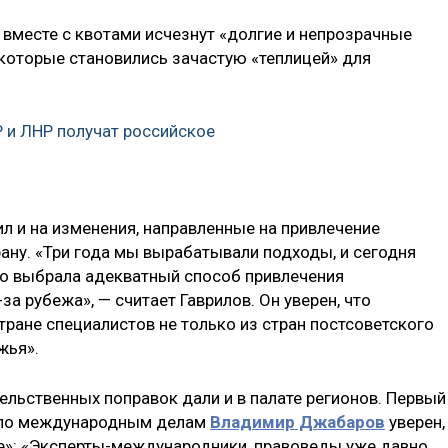
о вместе с квотами исчезнут «долгие и непрозрачные
которые становились зачастую «теплицей» для
 и ЛНР получат российское
л и на изменения, направленные на привлечение
ану. «Три года мы вырабатывали подходы, и сегодня
то выбрала адекватный способ привлечения
 рубежа», — считает Гаврилов. Он уверен, что
ране специалистов не только из стран постсоветского
жья».
ельственных поправок дали и в палате регионов. Первый
 по международным делам
Владимир Джабаров
уверен,
е»: «Эксперты-международники, правоведы уже давно