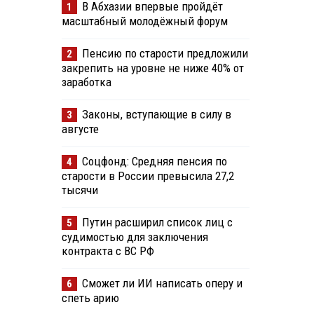
В Абхазии впервые пройдёт
1
масштабный молодёжный форум
Пенсию по старости предложили
2
закрепить на уровне не ниже 40% от
заработка
Законы, вступающие в силу в
3
августе
Соцфонд: Средняя пенсия по
4
старости в России превысила 27,2
тысячи
Путин расширил список лиц с
5
судимостью для заключения
контракта с ВС РФ
Сможет ли ИИ написать оперу и
6
спеть арию