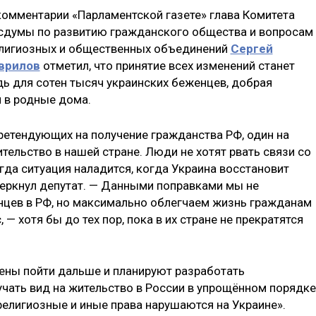
комментарии «Парламентской газете» глава Комитета
сдумы по развитию гражданского общества и вопросам
лигиозных и общественных объединений
Сергей
врилов
отметил, что принятие всех изменений станет
ь для сотен тысяч украинских беженцев, добрая
 в родные дома.
претендующих на получение гражданства РФ, один на
тельство в нашей стране. Люди не хотят рвать связи со
огда ситуация наладится, когда Украина восстановит
черкнул депутат. — Данными поправками мы не
нцев в РФ, но максимально облегчаем жизнь гражданам
 — хотя бы до тех пор, пока в их стране не прекратятся
рены пойти дальше и планируют разработать
учать вид на жительство в России в упрощённом порядке
религиозные и иные права нарушаются на Украине».