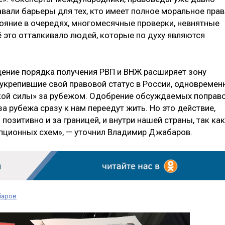
давали барьеры для тех, кто имеет полное моральное пра
ояние в очередях, многомесячные проверки, невнятные
 это отталкивало людей, которые по духу являются
ощение порядка получения РВП и ВНЖ расширяет зону
 укрепившие свой правовой статус в России, одновремен
кой силы» за рубежом. Одобрение обсуждаемых поправ
за рубежа сразу к нам переедут жить. Но это действие,
озитивно и за границей, и внутри нашей страны, так как
пционных схем», — уточнил Владимир Джабаров.
баров