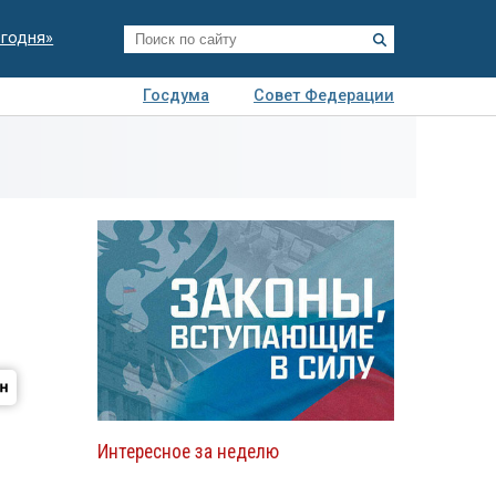
егодня»
Госдума
Совет Федерации
я
Авто
Недвижимость
Технологии
иза
Интересное за неделю