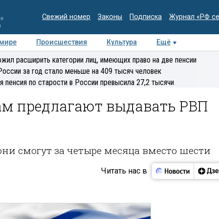
Свежий номер
Законы
Подписка
Журнал «РФ с
ия
и
 мире
Происшествия
Культура
Ещё
Медиацентр
Интервью
Колумнисты
Делова
жил расширить категории лиц, имеющих право на две пенсии
эксперт
России за год стало меньше на 409 тысяч человек
я пенсия по старости в России превысила 27,2 тысячи
м предлагают выдавать РВП
они смогут за четыре месяца вместо шести
Читать нас в