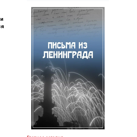
ни
ся