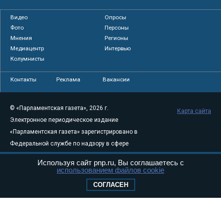
Видео
Опросы
Фото
Персоны
Мнения
Регионы
Медиацентр
Интервью
Колумнисты
Контакты
Реклама
Вакансии
© «Парламентская газета», 2026 г.
Карта сайта
Электронное периодическое издание
«Парламентская газета» зарегистрировано в
Федеральной службе по надзору в сфере
связи, информационных технологий и
Используя сайт pnp.ru, Вы соглашаетесь с
массовых коммуникаций (Роскомнадзор) 05
использованием файлов cookie
августа 2011 года. 18+
СОГЛАСЕН
Свидетельство о регистрации Эл № ФС77-
46097
Учредитель — АНО «Парламентская газета»