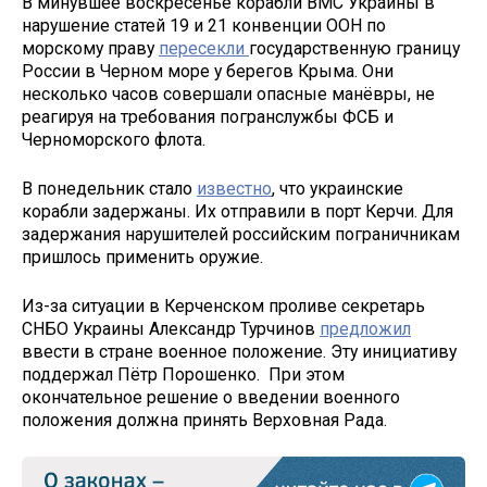
В минувшее воскресенье корабли ВМС Украины в
нарушение статей 19 и 21 конвенции ООН по
морскому праву
пересекли
государственную границу
России в Черном море у берегов Крыма. Они
несколько часов совершали опасные манёвры, не
реагируя на требования погранслужбы ФСБ и
Черноморского флота.
В понедельник стало
известно
, что украинские
корабли задержаны. Их отправили в порт Керчи. Для
задержания нарушителей российским пограничникам
пришлось применить оружие.
Из-за ситуации в Керченском проливе секретарь
СНБО Украины Александр Турчинов
предложил
ввести в стране военное положение. Эту инициативу
поддержал Пётр Порошенко. При этом
окончательное решение о введении военного
положения должна принять Верховная Рада.