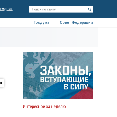
егодня»
Госдума
Совет Федерации
я
Авто
Недвижимость
Технологии
иза
Интересное за неделю