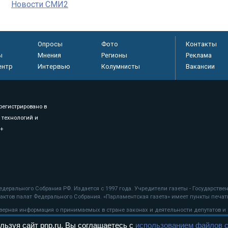
Новости СМИ2
Опросы
Фото
Контакты
ы
Мнения
Регионы
Реклама
ентр
Интервью
Колумнисты
Вакансии
регистрировано в
 технологий и
8+
.
дерального Собрания РФ. Издается с 1997 года. Учредители газеты - Государств
ктов палат Федерального Собрания. «Парламентская газета» имеет пункты печати
оверная информация о принимаемых в стране законах и деятельности депутатов и
льзуя сайт pnp.ru, Вы соглашаетесь с
использованием файлов c