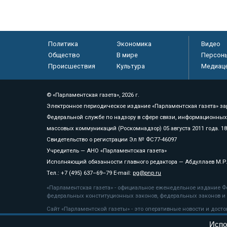
Политика
Экономика
Видео
Общество
В мире
Персон
Происшествия
Культура
Медиац
© «Парламентская газета», 2026 г.
Электронное периодическое издание «Парламентская газета» за
Федеральной службе по надзору в сфере связи, информационных
массовых коммуникаций (Роскомнадзор) 05 августа 2011 года. 1
Свидетельство о регистрации Эл № ФС77-46097
Учредитель — АНО «Парламентская газета»
Исполняющий обязанности главного редактора — Абдуллаев М.Р
Тел.: +7 (495) 637–69–79 E-mail:
pg@pnp.ru
«Парламентская газета» - официальное еженедельное издание Фе
федеральных конституционных законов, федеральных законов и а
Сайт «Парламентской газеты» - это оперативные новости и дост
«Парламентской газеты» активная ссылка на pnp.ru обязательна.
Испо