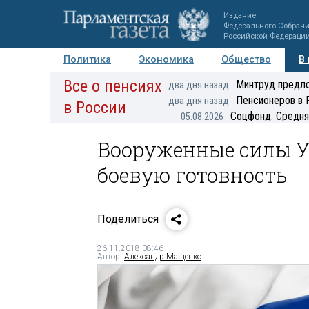
Издание
Федерального Собран
Российской Федераци
Политика
Экономика
Общество
В
Все о пенсиях
Фото
Авторы
Персоны
Мнения
Регионы
Минтруд предло
два дня назад
Пенсионеров в 
два дня назад
в России
Соцфонд: Средня
05.08.2026
Вооруженные силы 
боевую готовность
Поделиться
26.11.2018 08:46
Автор:
Александр Мащенко