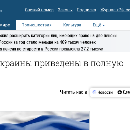
Свежий номер
Законы
Подписка
Журнал «РФ с
ия
и
 мире
Происшествия
Культура
Ещё
Медиацентр
Интервью
Колумнисты
Делова
жил расширить категории лиц, имеющих право на две пенсии
эксперт
России за год стало меньше на 409 тысяч человек
я пенсия по старости в России превысила 27,2 тысячи
Украины приведены в полную
Читать нас в