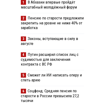
В Абхазии впервые пройдёт
1
масштабный молодёжный форум
Пенсию по старости предложили
2
закрепить на уровне не ниже 40% от
заработка
Законы, вступающие в силу в
3
августе
Путин расширил список лиц с
4
судимостью для заключения
контракта с ВС РФ
Сможет ли ИИ написать оперу и
5
спеть арию
Соцфонд: Средняя пенсия по
6
старости в России превысила 27,2
тысячи