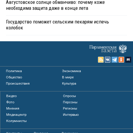
Августовское солнце обманчиво: почему коже
необходима защита даже в конце лета
Государство поможет сельским пекарям испечь
колобок
Политика
Экономика
Общество
В мире
Происшествия
Культура
Видео
Опросы
Фото
Персоны
Мнения
Регионы
Медиацентр
Интервью
Колумнисты