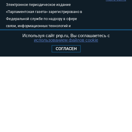
Электронное периодическое издание
«Парламентская газета» зарегистрировано в
Федеральной службе по надзору в сфере
связи, информационных технологий и
массовых коммуникаций (Роскомнадзор) 05
Используя сайт pnp.ru, Вы соглашаетесь с
использованием файлов cookie
августа 2011 года. 18+
Свидетельство о регистрации Эл № ФС77-
СОГЛАСЕН
46097
Учредитель — АНО «Парламентская газета»
Исполняющий обязанности главного
редактора — Абдуллаев М.Р.
Тел.: +7 (495) 637–69–79 E-mail:
pg@pnp.ru
«Парламентская газета» - официальное еженедельное издание
Федерального Собрания РФ. Издается с 1997 года. Учредители
газеты - Государственная Дума и Совет Федерации РФ. Официальный
публикатор федеральных конституционных законов, федеральных
законов и актов палат Федерального Собрания. «Парламентская
газета» имеет пункты печати и представительства в десяти субъектах
федерации.
Сайт «Парламентской газеты» - это оперативные новости и