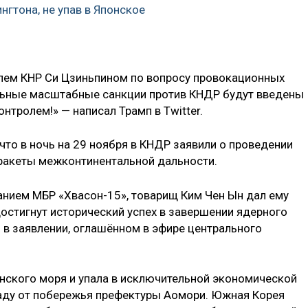
нгтона, не упав в Японское
елем КНР Си Цзиньпином по вопросу провокационных
льные масштабные санкции против КНДР будут введены
онтролем!» — написал Трамп в Twitter.
, что в ночь на 29 ноября в КНДР заявили о проведении
ракеты межконтинентальной дальности.
нием МБР «Хвасон-15», товарищ Ким Чен Ын дал ему
достигнут исторический успех в завершении ядерного
 в заявлении, оглашённом в эфире центрального
онского моря и упала в исключительной экономической
паду от побережья префектуры Аомори. Южная Корея