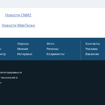
Новости СМИ2
Новости МирТесен
Опросы
Фото
Контакты
ы
Мнения
Регионы
Реклама
ентр
Интервью
Колумнисты
Вакансии
регистрировано в
 технологий и
8+
.