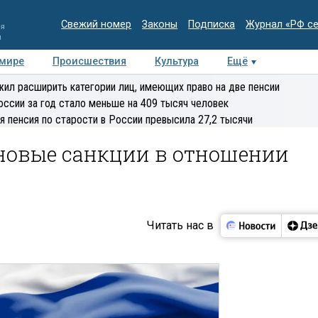
Свежий номер
Законы
Подписка
Журнал «РФ с
ия
и
 мире
Происшествия
Культура
Ещё
Медиацентр
Интервью
Колумнисты
Делова
ил расширить категории лиц, имеющих право на две пенсии
эксперт
оссии за год стало меньше на 409 тысяч человек
я пенсия по старости в России превысила 27,2 тысячи
новые санкции в отношении
Читать нас в