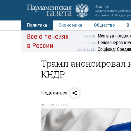
Издание
Федерального Собран
Российской Федераци
Политика
Экономика
Общество
В
Все о пенсиях
Фото
Авторы
Персоны
Мнения
Регионы
Минтруд предлож
вчера
Пенсионеров в Р
вчера
в России
Соцфонд: Средня
05.08.2026
Трамп анонсировал 
КНДР
Поделиться
29.11.2017 17:56