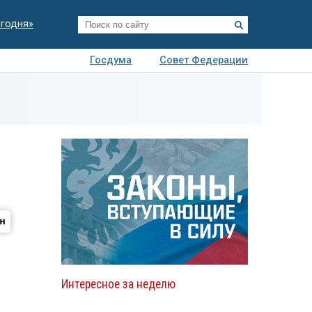
егодня»
Госдума
Совет Федерации
я
Авто
Недвижимость
Технологии
иза
Интересное за неделю