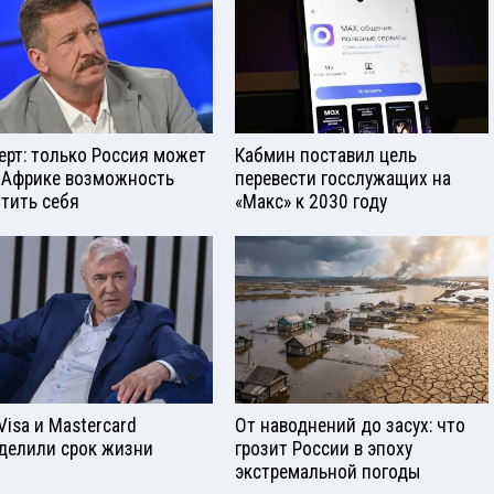
ерт: только Россия может
Кабмин поставил цель
 Африке возможность
перевести госслужащих на
тить себя
«Макс» к 2030 году
Visа и Mastercard
От наводнений до засух: что
делили срок жизни
грозит России в эпоху
экстремальной погоды