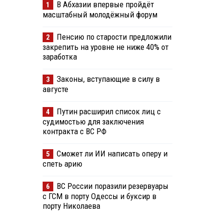
В Абхазии впервые пройдёт
1
масштабный молодёжный форум
Пенсию по старости предложили
2
закрепить на уровне не ниже 40% от
заработка
Законы, вступающие в силу в
3
августе
Путин расширил список лиц с
4
судимостью для заключения
контракта с ВС РФ
Сможет ли ИИ написать оперу и
5
спеть арию
ВС России поразили резервуары
6
с ГСМ в порту Одессы и буксир в
порту Николаева