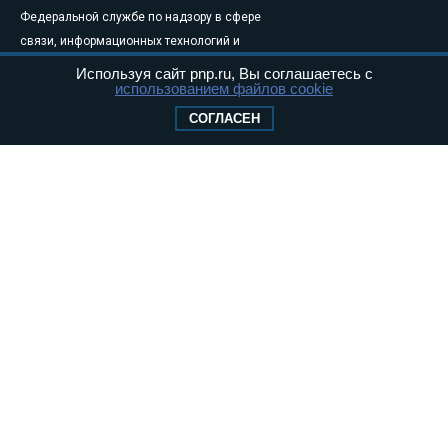
Федеральной службе по надзору в сфере
связи, информационных технологий и
массовых коммуникаций (Роскомнадзор) 05
Используя сайт pnp.ru, Вы соглашаетесь с
использованием файлов cookie
августа 2011 года. 18+
Свидетельство о регистрации Эл № ФС77-
СОГЛАСЕН
46097
Учредитель — АНО «Парламентская газета»
Исполняющий обязанности главного
редактора — Абдуллаев М.Р.
Тел.: +7 (495) 637–69–79 E-mail:
pg@pnp.ru
«Парламентская газета» - официальное еженедельное издание
Федерального Собрания РФ. Издается с 1997 года. Учредители
газеты - Государственная Дума и Совет Федерации РФ. Официальный
публикатор федеральных конституционных законов, федеральных
законов и актов палат Федерального Собрания. «Парламентская
газета» имеет пункты печати и представительства в десяти субъектах
федерации.
Сайт «Парламентской газеты» - это оперативные новости и
достоверная информация о принимаемых в стране законах и
деятельности депутатов и сенаторов. При использовании материалов