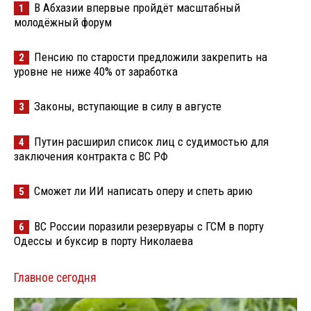
В Абхазии впервые пройдёт масштабный
1
молодёжный форум
Пенсию по старости предложили закрепить на
2
уровне не ниже 40% от заработка
Законы, вступающие в силу в августе
3
Путин расширил список лиц с судимостью для
4
заключения контракта с ВС РФ
Сможет ли ИИ написать оперу и спеть арию
5
ВС России поразили резервуары с ГСМ в порту
6
Одессы и буксир в порту Николаева
Главное сегодня