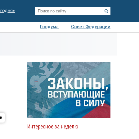
егодня»
Госдума
Совет Федерации
я
Авто
Недвижимость
Технологии
иза
Интересное за неделю