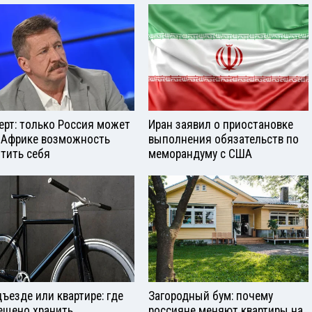
ерт: только Россия может
Иран заявил о приостановке
 Африке возможность
выполнения обязательств по
тить себя
меморандуму с США
дъезде или квартире: где
Загородный бум: почему
ещено хранить
россияне меняют квартиры на