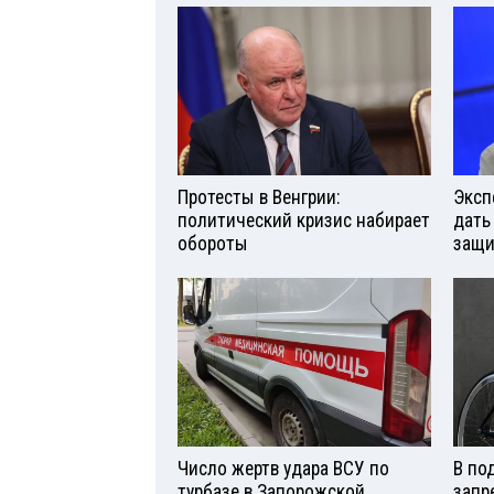
Протесты в Венгрии:
Эксп
политический кризис набирает
дать
обороты
защи
Число жертв удара ВСУ по
В по
турбазе в Запорожской
запр