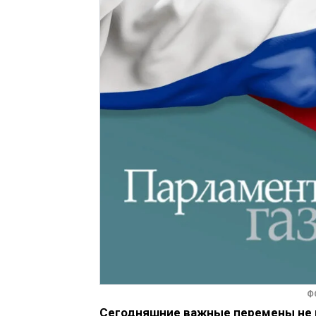
Ф
Сегодняшние важные перемены не 