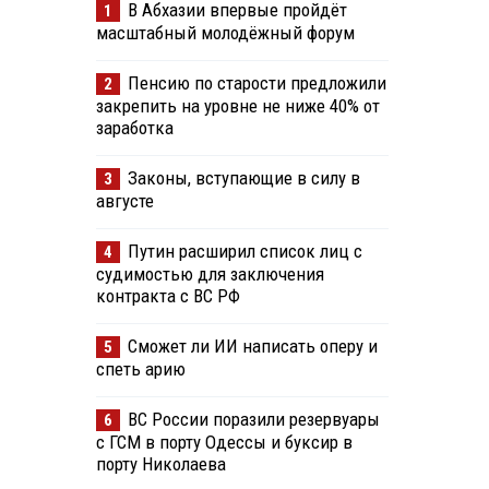
В Абхазии впервые пройдёт
1
масштабный молодёжный форум
Пенсию по старости предложили
2
закрепить на уровне не ниже 40% от
заработка
Законы, вступающие в силу в
3
августе
Путин расширил список лиц с
4
судимостью для заключения
контракта с ВС РФ
Сможет ли ИИ написать оперу и
5
спеть арию
ВС России поразили резервуары
6
с ГСМ в порту Одессы и буксир в
порту Николаева