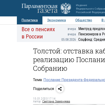
Издание
Федерального Собран
Российской Федераци
Политика
Экономика
Общество
В
Все о пенсиях
Фото
Авторы
Персоны
Мнения
Регионы
Минтруд предлож
вчера
Пенсионеров в Р
вчера
в России
Соцфонд: Средня
05.08.2026
Толстой: отставка к
реализацию Послани
Собранию
Тема:
Послание Президента Федерально
Поделиться
15.01.2020 17:14
Автор:
Светлана Заверняева