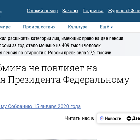
Свежий номер
Законы
Подписка
Журнал «РФ с
ия
и
 мире
Происшествия
Культура
Ещё
Медиацентр
Интервью
Колумнисты
Делова
ил расширить категории лиц, имеющих право на две пенсии
эксперт
оссии за год стало меньше на 409 тысяч человек
я пенсия по старости в России превысила 27,2 тысячи
абмина не повлияет на
я Президента Федеральному
му Собранию 15 января 2020 года
Читать нас в