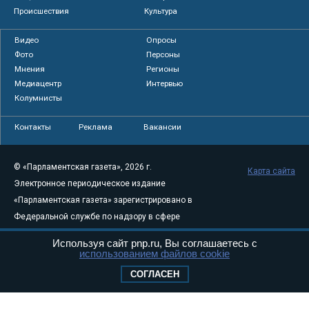
Происшествия
Культура
Видео
Опросы
Фото
Персоны
Мнения
Регионы
Медиацентр
Интервью
Колумнисты
Контакты
Реклама
Вакансии
© «Парламентская газета», 2026 г.
Карта сайта
Электронное периодическое издание
«Парламентская газета» зарегистрировано в
Федеральной службе по надзору в сфере
связи, информационных технологий и
Используя сайт pnp.ru, Вы соглашаетесь с
массовых коммуникаций (Роскомнадзор) 05
использованием файлов cookie
августа 2011 года. 18+
СОГЛАСЕН
Свидетельство о регистрации Эл № ФС77-
46097