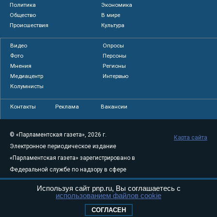
Политика
Экономика
Общество
В мире
Происшествия
Культура
Видео
Опросы
Фото
Персоны
Мнения
Регионы
Медиацентр
Интервью
Колумнисты
Контакты
Реклама
Вакансии
© «Парламентская газета», 2026 г.
Карта сайта
Электронное периодическое издание
«Парламентская газета» зарегистрировано в
Федеральной службе по надзору в сфере
связи, информационных технологий и
Используя сайт pnp.ru, Вы соглашаетесь с
массовых коммуникаций (Роскомнадзор) 05
использованием файлов cookie
августа 2011 года. 18+
СОГЛАСЕН
Свидетельство о регистрации Эл № ФС77-