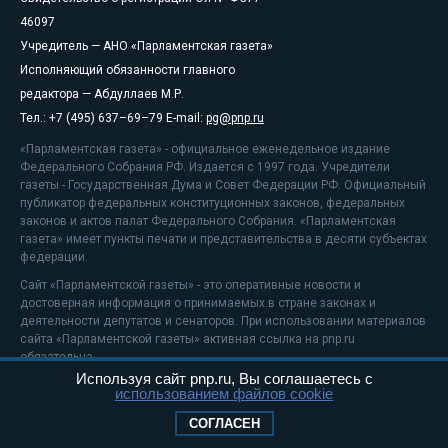
46097
Учредитель — АНО «Парламентская газета»
Исполняющий обязанности главного
редактора — Абдуллаев М.Р.
Тел.: +7 (495) 637–69–79 E-mail:
pg@pnp.ru
«Парламентская газета» - официальное еженедельное издание
Федерального Собрания РФ. Издается с 1997 года. Учредители
газеты - Государственная Дума и Совет Федерации РФ. Официальный
публикатор федеральных конституционных законов, федеральных
законов и актов палат Федерального Собрания. «Парламентская
газета» имеет пункты печати и представительства в десяти субъектах
федерации.
Сайт «Парламентской газеты» - это оперативные новости и
достоверная информация о принимаемых в стране законах и
деятельности депутатов и сенаторов. При использовании материалов
сайта «Парламентской газеты» активная ссылка на pnp.ru
обязательна.
Используя сайт pnp.ru, Вы соглашаетесь с
На информационном ресурсе применяются
рекомендательные
использованием файлов cookie
технологии
Положение о защите персональных данных
СОГЛАСЕН