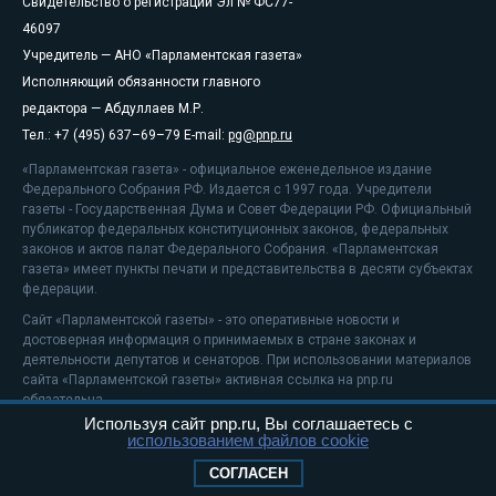
Свидетельство о регистрации Эл № ФС77-
46097
Учредитель — АНО «Парламентская газета»
Исполняющий обязанности главного
редактора — Абдуллаев М.Р.
Тел.: +7 (495) 637–69–79 E-mail:
pg@pnp.ru
«Парламентская газета» - официальное еженедельное издание
Федерального Собрания РФ. Издается с 1997 года. Учредители
газеты - Государственная Дума и Совет Федерации РФ. Официальный
публикатор федеральных конституционных законов, федеральных
законов и актов палат Федерального Собрания. «Парламентская
газета» имеет пункты печати и представительства в десяти субъектах
федерации.
Сайт «Парламентской газеты» - это оперативные новости и
достоверная информация о принимаемых в стране законах и
деятельности депутатов и сенаторов. При использовании материалов
сайта «Парламентской газеты» активная ссылка на pnp.ru
обязательна.
Используя сайт pnp.ru, Вы соглашаетесь с
На информационном ресурсе применяются
рекомендательные
использованием файлов cookie
технологии
Положение о защите персональных данных
СОГЛАСЕН