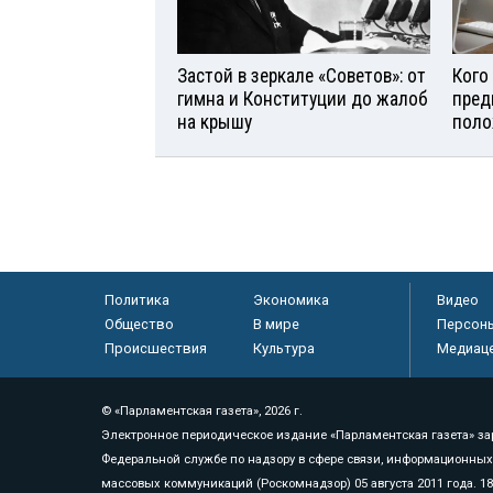
Застой в зеркале «Советов»: от
Кого
гимна и Конституции до жалоб
пред
на крышу
поло
Политика
Экономика
Видео
Общество
В мире
Персон
Происшествия
Культура
Медиац
© «Парламентская газета», 2026 г.
Электронное периодическое издание «Парламентская газета» за
Федеральной службе по надзору в сфере связи, информационных
массовых коммуникаций (Роскомнадзор) 05 августа 2011 года. 1