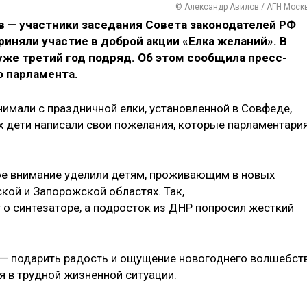
© Александр Авилов / АГН Моск
 — участники заседания Совета законодателей РФ
иняли участие в доброй акции «Елка желаний». В
уже третий год подряд. Об этом сообщила пресс-
о парламента.
имали с праздничной елки, установленной в Совфеде,
х дети написали свои пожелания, которые парламентари
ое внимание уделили детям, проживающим в новых
кой и Запорожской областях. Так,
 о синтезаторе, а подросток из ДНР попросил жесткий
 — подарить радость и ощущение новогоднего волшебст
 в трудной жизненной ситуации.