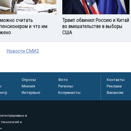
 можно считать
Трамп обвинил Россию и Китай
пенсионером и что им
во вмешательстве в выборы
жено
США
Новости СМИ2
Опросы
Фото
Контакты
ы
Мнения
Регионы
Реклама
ентр
Интервью
Колумнисты
Вакансии
регистрировано в
 технологий и
8+