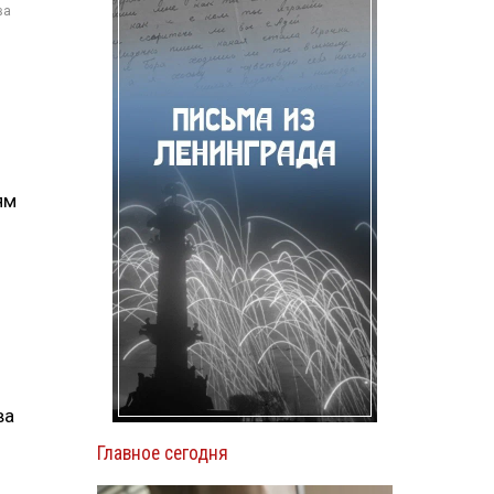
ва
ям
ва
Главное сегодня