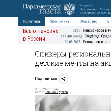
Издание
Федерального Собран
Российской Федераци
Политика
Экономика
Общество
В
Все о пенсиях
Фото
Авторы
Персоны
Мнения
Регионы
Пенсионеров в Р
08:17
Соцфонд: Средн
два дня назад
в России
Пенсию по старо
04.08.2026
Спикеры региональн
детские мечты на ак
Поделиться
08.12.2022 16:44
Автор:
Евгений Круглов