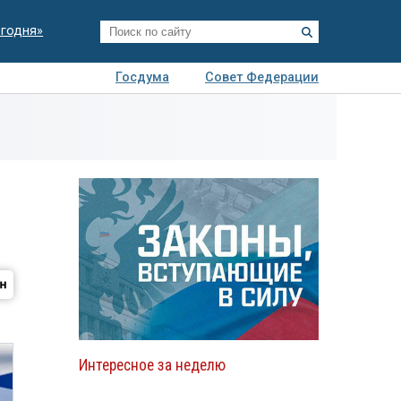
егодня»
Госдума
Совет Федерации
я
Авто
Недвижимость
Технологии
иза
Интересное за неделю