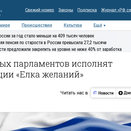
Свежий номер
Законы
Подписка
Журнал «РФ с
ия
и
 мире
Происшествия
Культура
Ещё
Медиацентр
Интервью
Колумнисты
Делова
оссии за год стало меньше на 409 тысяч человек
эксперт
яя пенсия по старости в России превысила 27,2 тысячи
сти предложили закрепить на уровне не ниже 40% от заработка
ых парламентов исполнят
ции «Елка желаний»
Читать нас в