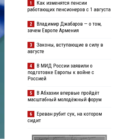
Как изменятся пенсии
1
работающих пенсионеров с 1 августа
Владимир Джабаров — о том,
2
зачем Европе Армения
Законы, вступающие в силу в
3
августе
В МИД России заявили о
4
подготовке Европы к войне с
Россией
В Абхазии впервые пройдёт
5
масштабный молодёжный форум
Ереван рубит сук, на котором
6
сидит