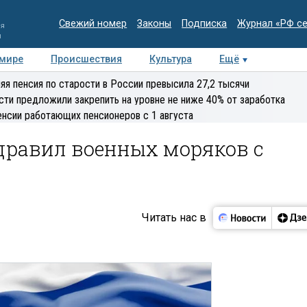
Свежий номер
Законы
Подписка
Журнал «РФ с
ия
и
 мире
Происшествия
Культура
Ещё
Медиацентр
Интервью
Колумнисты
Делова
яя пенсия по старости в России превысила 27,2 тысячи
эксперт
сти предложили закрепить на уровне не ниже 40% от заработка
енсии работающих пенсионеров с 1 августа
дравил военных моряков с
Читать нас в