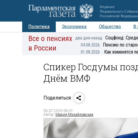
Издание
Федерального Собран
Российской Федераци
Политика
Экономика
Общество
В
Все о пенсиях
Фото
Авторы
Персоны
Мнения
Регионы
Соцфонд: Средн
два дня назад
Пенсию по старо
04.08.2026
в России
Как изменятся п
01.08.2026
Спикер Госдумы поз
Днём ВМФ
Поделиться
28.07.2019 09:01
Автор:
Мария Михайловская