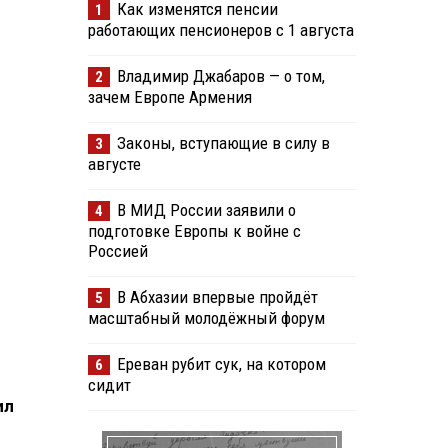
Как изменятся пенсии
1
работающих пенсионеров с 1 августа
Владимир Джабаров — о том,
2
зачем Европе Армения
Законы, вступающие в силу в
3
августе
В МИД России заявили о
4
подготовке Европы к войне с
Россией
В Абхазии впервые пройдёт
5
масштабный молодёжный форум
Ереван рубит сук, на котором
6
сидит
ил