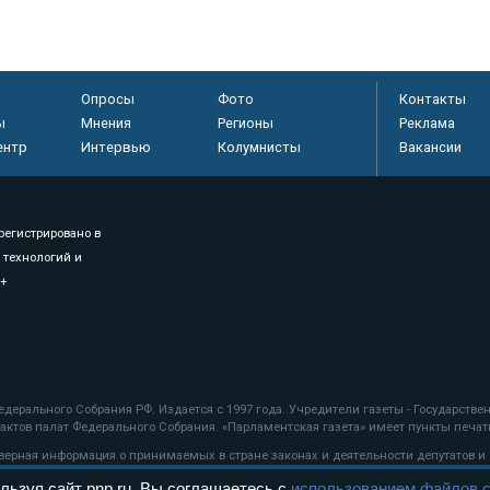
Опросы
Фото
Контакты
ы
Мнения
Регионы
Реклама
ентр
Интервью
Колумнисты
Вакансии
регистрировано в
 технологий и
8+
.
дерального Собрания РФ. Издается с 1997 года. Учредители газеты - Государств
ктов палат Федерального Собрания. «Парламентская газета» имеет пункты печати
оверная информация о принимаемых в стране законах и деятельности депутатов и
льзуя сайт pnp.ru, Вы соглашаетесь с
использованием файлов c