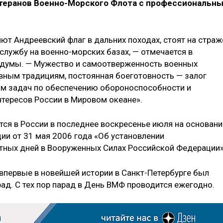
ветеранов Военно-Морского Флота с профессиональн
ют Андреевский флаг в дальних походах, стоят на страж
службу на военно-морских базах, — отмечается в
сдумы. — Мужество и самоотверженность военных
авным традициям, постоянная боеготовность — залог
м задач по обеспечению обороноспособности и
тересов России в Мировом океане».
ся в России в последнее воскресенье июля на основани
ии от 31 мая 2006 года «Об установлении
тных дней в Вооруженных Силах Российской Федерации»
 впервые в новейшей истории в Санкт-Петербурге был
ад. С тех пор парад в День ВМФ проводится ежегодно.