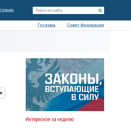
егодня»
Госдума
Совет Федерации
я
Авто
Недвижимость
Технологии
иза
Интересное за неделю