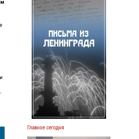
ым
е
и
.
Главное сегодня