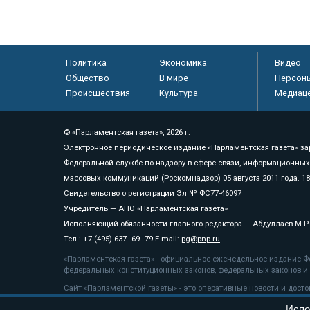
Политика
Экономика
Видео
Общество
В мире
Персон
Происшествия
Культура
Медиац
© «Парламентская газета», 2026 г.
Электронное периодическое издание «Парламентская газета» за
Федеральной службе по надзору в сфере связи, информационных
массовых коммуникаций (Роскомнадзор) 05 августа 2011 года. 1
Свидетельство о регистрации Эл № ФС77-46097
Учредитель — АНО «Парламентская газета»
Исполняющий обязанности главного редактора — Абдуллаев М.Р
Тел.: +7 (495) 637–69–79 E-mail:
pg@pnp.ru
«Парламентская газета» - официальное еженедельное издание Фе
федеральных конституционных законов, федеральных законов и а
Сайт «Парламентской газеты» - это оперативные новости и дост
«Парламентской газеты» активная ссылка на pnp.ru обязательна.
Испо