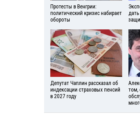
Протесты в Венгрии:
Эксп
политический кризис набирает
дать
обороты
защи
Депутат Чаплин рассказал об
Алек
индексации страховых пенсий
том,
в 2027 году
обсл
мног