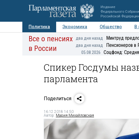
Издание
Федерального Собран
Российской Федераци
Политика
Экономика
Общество
В
Все о пенсиях
Фото
Авторы
Персоны
Мнения
Регионы
Минтруд предло
два дня назад
Пенсионеров в 
два дня назад
в России
Соцфонд: Средня
05.08.2026
Спикер Госдумы наз
парламента
Поделиться
16.12.2018 14:50
Автор:
Мария Михайловская