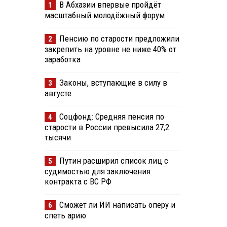
В Абхазии впервые пройдёт
1
масштабный молодёжный форум
Пенсию по старости предложили
2
закрепить на уровне не ниже 40% от
заработка
Законы, вступающие в силу в
3
августе
Соцфонд: Средняя пенсия по
4
старости в России превысила 27,2
тысячи
Путин расширил список лиц с
5
судимостью для заключения
контракта с ВС РФ
Сможет ли ИИ написать оперу и
6
в
спеть арию