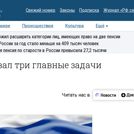
Свежий номер
Законы
Подписка
Журнал «РФ с
ия
и
 мире
Происшествия
Культура
Ещё
Медиацентр
Интервью
Колумнисты
Делова
жил расширить категории лиц, имеющих право на две пенсии
эксперт
России за год стало меньше на 409 тысяч человек
я пенсия по старости в России превысила 27,2 тысячи
вал три главные задачи
Читать нас в