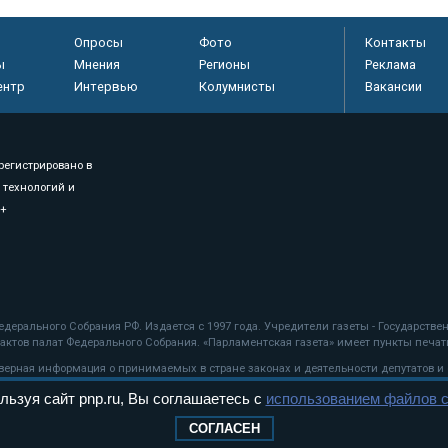
Опросы
Фото
Контакты
ы
Мнения
Регионы
Реклама
ентр
Интервью
Колумнисты
Вакансии
регистрировано в
 технологий и
8+
.
дерального Собрания РФ. Издается с 1997 года. Учредители газеты - Государств
ктов палат Федерального Собрания. «Парламентская газета» имеет пункты печати
оверная информация о принимаемых в стране законах и деятельности депутатов и
льзуя сайт pnp.ru, Вы соглашаетесь с
использованием файлов c
ехнологии
СОГЛАСЕН