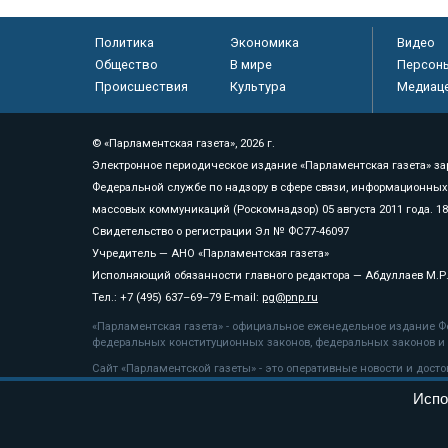
Политика
Экономика
Видео
Общество
В мире
Персон
Происшествия
Культура
Медиац
© «Парламентская газета», 2026 г.
Электронное периодическое издание «Парламентская газета» за
Федеральной службе по надзору в сфере связи, информационных
массовых коммуникаций (Роскомнадзор) 05 августа 2011 года. 1
Свидетельство о регистрации Эл № ФС77-46097
Учредитель — АНО «Парламентская газета»
Исполняющий обязанности главного редактора — Абдуллаев М.Р
Тел.: +7 (495) 637–69–79 E-mail:
pg@pnp.ru
«Парламентская газета» - официальное еженедельное издание Фе
федеральных конституционных законов, федеральных законов и а
Сайт «Парламентской газеты» - это оперативные новости и дост
«Парламентской газеты» активная ссылка на pnp.ru обязательна.
Испо
На информационном ресурсе применяются
рекомендательные т
Положение о защите персональных данных