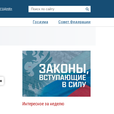
егодня»
Госдума
Совет Федерации
я
Авто
Недвижимость
Технологии
иза
Интересное за неделю