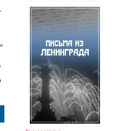
,
ы.
.
м