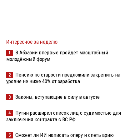
Интересное за неделю
В Абхазии впервые пройдёт масштабный
1
молодёжный форум
Пенсию по старости предложили закрепить на
2
уровне не ниже 40% от заработка
Законы, вступающие в силу в августе
3
Путин расширил список лиц с судимостью для
4
заключения контракта с ВС РФ
Сможет ли ИИ написать оперу и спеть арию
5