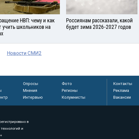
ращение НВП: чему и как
Россиянам рассказали, какой
т учить школьников на
будет зима 2026-2027 годов
ах
Новости СМИ2
Опросы
Фото
Контакты
ы
Мнения
Регионы
Реклама
ентр
Интервью
Колумнисты
Вакансии
регистрировано в
 технологий и
8+