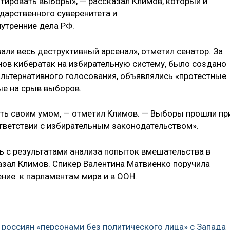
итировать выборы», — рассказал Климов, который и
дарственного суверенитета и
утренние дела РФ.
али весь деструктивный арсенал», отметил сенатор. За
ов кибератак на избирательную систему, было создано
льтернативного голосования, объявлялись «протестные
ые на срыв выборов.
ть своим умом, — отметил Климов. — Выборы прошли пр
ответствии с избирательным законодательством».
 с результатами анализа попыток вмешательства в
зал Климов. Спикер Валентина Матвиенко поручила
ние к парламентам мира и в ООН.
 россиян «персонами без политического лица» с Запада