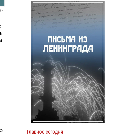
а»
е
а
и
лю
Главное сегодня