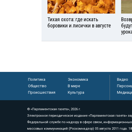
Тихая охота: где искать
Возв
боровики и лисички в августе
буду
урок
Политика
Экономика
Видео
Общество
В мире
Персон
Происшествия
Культура
Медиац
© «Парламентская газета», 2026 г.
Электронное периодическое издание «Парламентская газета» за
Федеральной службе по надзору в сфере связи, информационных
массовых коммуникаций (Роскомнадзор) 05 августа 2011 года. 1