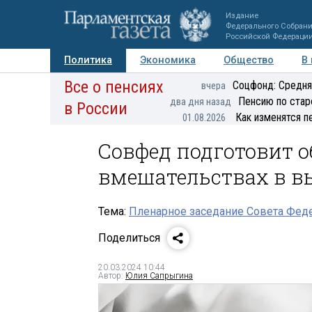
Издание
Федерального Собран
Российской Федераци
Политика
Экономика
Общество
В
Все о пенсиях
Фото
Авторы
Персоны
Мнения
Регионы
Соцфонд: Средня
вчера
Пенсию по стар
два дня назад
в России
Как изменятся п
01.08.2026
Совфед подготовит о
вмешательствах в в
Тема:
Пленарное заседание Совета Феде
Поделиться
20.03.2024 10:44
Автор:
Юлия Сапрыгина