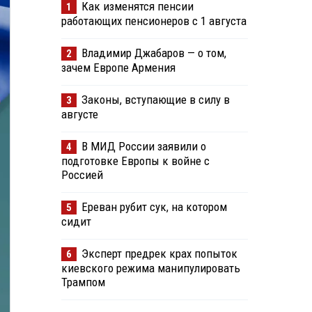
Как изменятся пенсии
1
работающих пенсионеров с 1 августа
Владимир Джабаров — о том,
2
зачем Европе Армения
Законы, вступающие в силу в
3
августе
В МИД России заявили о
4
подготовке Европы к войне с
Россией
Ереван рубит сук, на котором
5
сидит
Эксперт предрек крах попыток
6
киевского режима манипулировать
Трампом