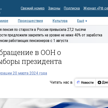
Свежий номер
Законы
Подписка
Журнал «РФ с
ия
и
 мире
Происшествия
Культура
Ещё
Медиацентр
Интервью
Колумнисты
Делова
я пенсия по старости в России превысила 27,2 тысячи
эксперт
ости предложили закрепить на уровне не ниже 40% от заработка
енсии работающих пенсионеров с 1 августа
бращение в ООН о
ыборы президента
рации 20 марта 2024 года
Читать нас в