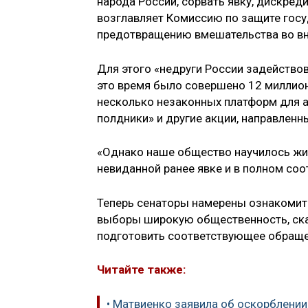
народа России, сорвать явку, дискред
возглавляет Комиссию по защите госу
предотвращению вмешательства во вн
Для этого «недруги России задействов
это время было совершено 12 миллион
несколько незаконных платформ для а
полдники» и другие акции, направленн
«Однако наше общество научилось жи
невиданной ранее явке и в полном со
Теперь сенаторы намерены ознакомить
выборы широкую общественность, ска
подготовить соответствующее обраще
Читайте также:
• Матвиенко заявила об оскорблении