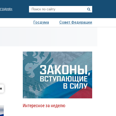
егодня»
Госдума
Совет Федерации
я
Авто
Недвижимость
Технологии
иза
Интересное за неделю