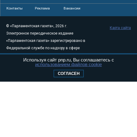
Контакты
Реклама
Вакансии
© «Парламентская газета», 2026 г.
Карта сайта
Электронное периодическое издание
«Парламентская газета» зарегистрировано в
Федеральной службе по надзору в сфере
связи, информационных технологий и
Используя сайт pnp.ru, Вы соглашаетесь с
массовых коммуникаций (Роскомнадзор) 05
использованием файлов cookie
августа 2011 года. 18+
СОГЛАСЕН
Свидетельство о регистрации Эл № ФС77-
46097
Учредитель — АНО «Парламентская газета»
Исполняющий обязанности главного
редактора — Абдуллаев М.Р.
Тел.: +7 (495) 637–69–79 E-mail:
pg@pnp.ru
«Парламентская газета» - официальное еженедельное издание
Федерального Собрания РФ. Издается с 1997 года. Учредители
газеты - Государственная Дума и Совет Федерации РФ. Официальный