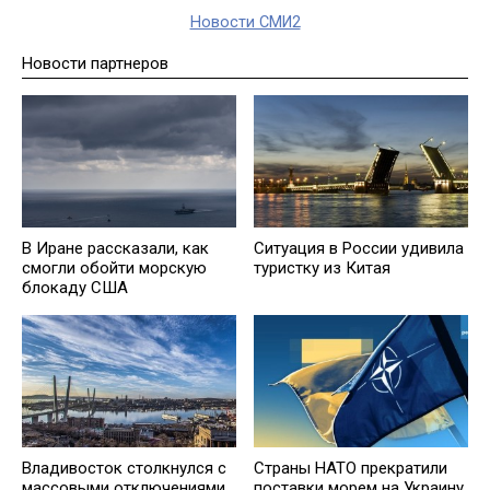
Новости СМИ2
Новости партнеров
В Иране рассказали, как
Ситуация в России удивила
смогли обойти морскую
туристку из Китая
блокаду США
Владивосток столкнулся с
Страны НАТО прекратили
массовыми отключениями
поставки морем на Украину