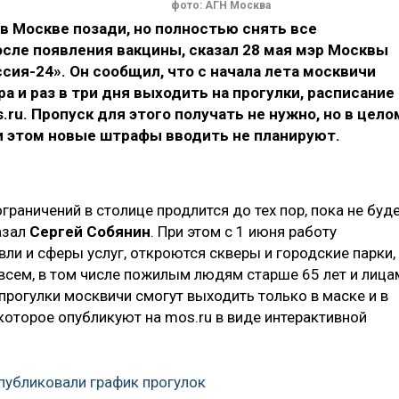
фото: АГН Москва
в Москве позади, но полностью снять все
сле появления вакцины, сказал 28 мая мэр Москвы
сия-24». Он сообщил, что с начала лета москвичи
а и раз в три дня выходить на прогулки, расписание
ru. Пропуск для этого получать не нужно, но в цело
ри этом новые штрафы вводить не планируют.
раничений в столице продлится до тех пор, пока не буд
азал
Сергей Собянин
. При этом с 1 июня работу
ли и сферы услуг, откроются скверы и городские парки,
 всем, в том числе пожилым людям старше 65 лет и лица
прогулки москвичи смогут выходить только в маске и в
 которое опубликуют на mos.ru в виде интерактивной
публиковали график прогулок