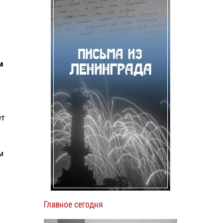
м
ет
м
Главное сегодня