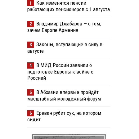
Как изменятся пенсии
1
работающих пенсионеров с 1 августа
Владимир Джабаров — о том,
2
зачем Европе Армения
Законы, вступающие в силу в
3
августе
В МИД России заявили о
4
подготовке Европы к войне с
Россией
В Абхазии впервые пройдёт
5
масштабный молодёжный форум
Ереван рубит сук, на котором
6
сидит