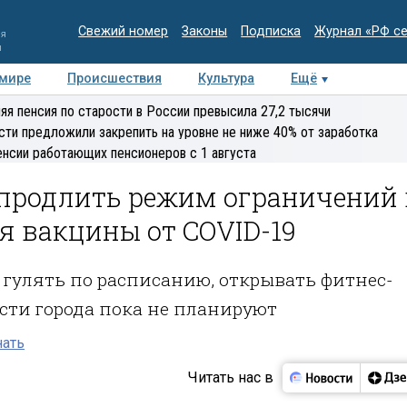
Свежий номер
Законы
Подписка
Журнал «РФ с
ия
и
 мире
Происшествия
Культура
Ещё
Медиацентр
Интервью
Колумнисты
Делова
яя пенсия по старости в России превысила 27,2 тысячи
эксперт
сти предложили закрепить на уровне не ниже 40% от заработка
енсии работающих пенсионеров с 1 августа
 продлить режим ограничений 
я вакцины от COVID-19
 гулять по расписанию, открывать фитнес-
сти города пока не планируют
нать
Читать нас в