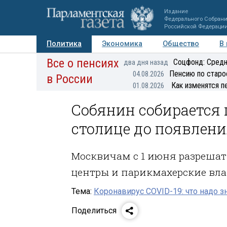
Издание
Федерального Собран
Российской Федераци
Политика
Экономика
Общество
В
Все о пенсиях
Фото
Авторы
Персоны
Мнения
Регионы
Соцфонд: Средн
два дня назад
Пенсию по старо
04.08.2026
в России
Как изменятся п
01.08.2026
Собянин собирается
столице до появлени
Москвичам с 1 июня разрешат
центры и парикмахерские вла
Тема:
Коронавирус COVID-19: что надо з
Поделиться