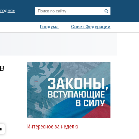
егодня»
Госдума
Совет Федерации
я
Авто
Недвижимость
Технологии
иза
в
Интересное за неделю