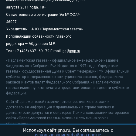
массовых коммуникаций (Роскомнадзор) 05
августа 2011 года. 18+
Свидетельство о регистрации Эл № ФС77-
46097
Учредитель — АНО «Парламентская газета»
Исполняющий обязанности главного
редактора — Абдуллаев М.Р.
Тел.: +7 (495) 637–69–79 E-mail:
pg@pnp.ru
«Парламентская газета» - официальное еженедельное издание
Федерального Собрания РФ. Издается с 1997 года. Учредители
газеты - Государственная Дума и Совет Федерации РФ. Официальный
публикатор федеральных конституционных законов, федеральных
законов и актов палат Федерального Собрания. «Парламентская
газета» имеет пункты печати и представительства в десяти субъектах
федерации.
Сайт «Парламентской газеты» - это оперативные новости и
достоверная информация о принимаемых в стране законах и
деятельности депутатов и сенаторов. При использовании материалов
сайта «Парламентской газеты» активная ссылка на pnp.ru
обязательна.
Используя сайт pnp.ru, Вы соглашаетесь с
На информационном ресурсе применяются
рекомендательные
использованием файлов cookie