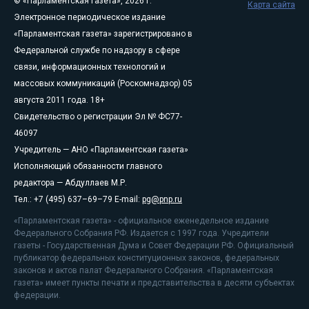
© «Парламентская газета», 2026 г.
Карта сайта
Электронное периодическое издание
«Парламентская газета» зарегистрировано в
Федеральной службе по надзору в сфере
связи, информационных технологий и
массовых коммуникаций (Роскомнадзор) 05
августа 2011 года. 18+
Свидетельство о регистрации Эл № ФС77-
46097
Учредитель — АНО «Парламентская газета»
Исполняющий обязанности главного
редактора — Абдуллаев М.Р.
Тел.: +7 (495) 637–69–79 E-mail:
pg@pnp.ru
«Парламентская газета» - официальное еженедельное издание
Федерального Собрания РФ. Издается с 1997 года. Учредители
газеты - Государственная Дума и Совет Федерации РФ. Официальный
публикатор федеральных конституционных законов, федеральных
законов и актов палат Федерального Собрания. «Парламентская
газета» имеет пункты печати и представительства в десяти субъектах
федерации.