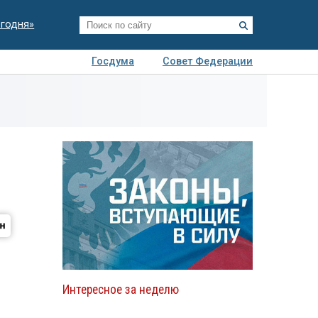
егодня»
Госдума
Совет Федерации
я
Авто
Недвижимость
Технологии
иза
Интересное за неделю