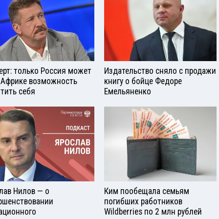
ерт: только Россия может
Издательство сняло с продажи
 Африке возможность
книгу о бойце Федоре
тить себя
Емельяненко
лав Нилов — о
Ким пообещала семьям
ршенствовании
погибших работников
ационного
Wildberries по 2 млн рублей