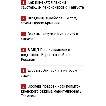
Как изменятся пенсии
1
работающих пенсионеров с 1 августа
Владимир Джабаров — о том,
2
зачем Европе Армения
Законы, вступающие в силу в
3
августе
В МИД России заявили о
4
подготовке Европы к войне с
Россией
Ереван рубит сук, на котором
5
сидит
Эксперт предрек крах попыток
6
киевского режима манипулировать
Трампом