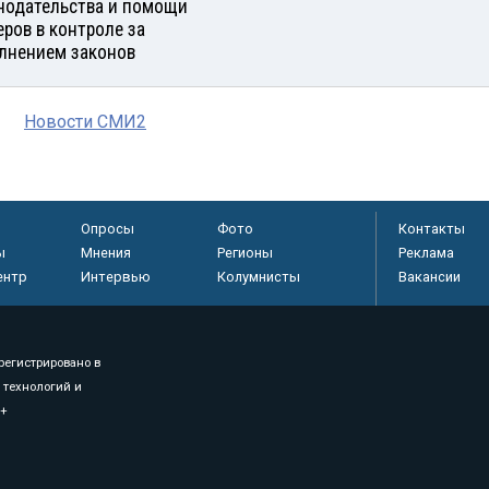
нодательства и помощи
еров в контроле за
лнением законов
Новости СМИ2
Опросы
Фото
Контакты
ы
Мнения
Регионы
Реклама
ентр
Интервью
Колумнисты
Вакансии
регистрировано в
 технологий и
8+
.