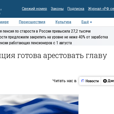
Свежий номер
Законы
Подписка
Журнал «РФ с
ия
и
 мире
Происшествия
Культура
Ещё
Медиацентр
Интервью
Колумнисты
Делова
я пенсия по старости в России превысила 27,2 тысячи
эксперт
ости предложили закрепить на уровне не ниже 40% от заработка
енсии работающих пенсионеров с 1 августа
ция готова арестовать главу
Читать нас в