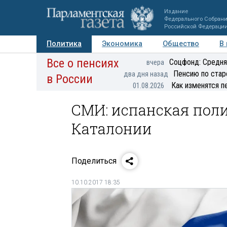
Издание
Федерального Собран
Российской Федераци
Политика
Экономика
Общество
В
Все о пенсиях
Фото
Авторы
Персоны
Мнения
Регионы
Соцфонд: Средня
вчера
Пенсию по стар
два дня назад
в России
Как изменятся п
01.08.2026
СМИ: испанская поли
Каталонии
Поделиться
10.10.2017 18:35