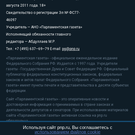
августа 2011 года. 18+
Свидетельство о регистрации Эл № ФС77-
46097
Учредитель — АНО «Парламентская газета»
Исполняющий обязанности главного
редактора — Абдуллаев М.Р.
Тел.: +7 (495) 637–69–79 E-mail:
pg@pnp.ru
«Парламентская газета» - официальное еженедельное издание
Федерального Собрания РФ. Издается с 1997 года. Учредители
газеты - Государственная Дума и Совет Федерации РФ. Официальный
публикатор федеральных конституционных законов, федеральных
законов и актов палат Федерального Собрания. «Парламентская
газета» имеет пункты печати и представительства в десяти субъектах
федерации.
Сайт «Парламентской газеты» - это оперативные новости и
достоверная информация о принимаемых в стране законах и
деятельности депутатов и сенаторов. При использовании материалов
сайта «Парламентской газеты» активная ссылка на pnp.ru
обязательна.
Используя сайт pnp.ru, Вы соглашаетесь с
На информационном ресурсе применяются
рекомендательные
использованием файлов cookie
технологии