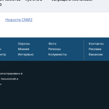
о
Новости СМИ2
Опросы
Фото
Контакты
ы
Мнения
Регионы
Реклама
ентр
Интервью
Колумнисты
Вакансии
регистрировано в
 технологий и
8+
.