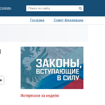
егодня»
Госдума
Совет Федерации
я
Авто
Недвижимость
Технологии
иза
я
Интересное за неделю