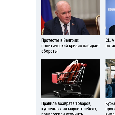
Протесты в Венгрии:
США 
политический кризис набирает
оста
обороты
Правила возврата товаров,
Курь
купленных на маркетплейсах,
прог
предложили уточнить
виол