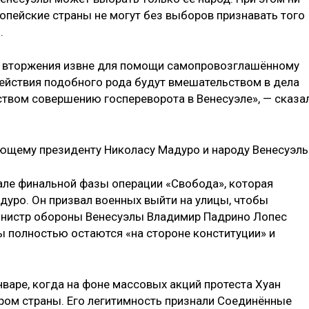
опейские страны не могут без выборов признавать того
.
от вторжения извне для помощи самопровозглашённому
ействия подобного рода будут вмешательством в дела
ством совершению госпереворота в Венесуэле», — сказа
ющему президенту Николасу Мадуро и народу Венесуэлы
чале финальной фазы операции «Свобода», которая
дуро. Он призвал военных выйти на улицы, чтобы
министр обороны Венесуэлы Владимир Падрино Лопес
 полностью остаются «на стороне конституции» и
нваре, когда на фоне массовых акций протеста Хуан
ром страны. Его легитимность признали Соединённые