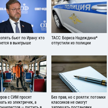
опять бьют по Ирану: кто
ТАСС: Бориса Надеждина*
нется в выигрыше
отпустили из полиции
еров с СИМ просят
Без прав, но с роялти: потомки
нать из электричек, а
классиков не смогут
ончелистов — пустить в
запрещать постановки