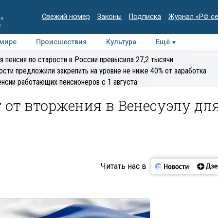
Свежий номер
Законы
Подписка
Журнал «РФ с
ия
и
 мире
Происшествия
Культура
Ещё
Медиацентр
Интервью
Колумнисты
Делова
я пенсия по старости в России превысила 27,2 тысячи
эксперт
ости предложили закрепить на уровне не ниже 40% от заработка
енсии работающих пенсионеров с 1 августа
 от вторжения в Венесуэлу дл
Читать нас в