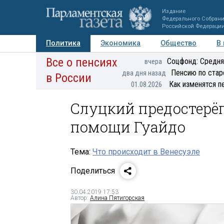
Издание
Федерального Собран
Российской Федераци
Политика
Экономика
Общество
В
Все о пенсиях
Фото
Авторы
Персоны
Мнения
Регионы
Соцфонд: Средня
вчера
Пенсию по стар
два дня назад
в России
Как изменятся п
01.08.2026
Слуцкий предостерёг
помощи Гуайдо
Тема:
Что происходит в Венесуэле
Поделиться
30.04.2019 17:53
Автор:
Алина Пятигорская