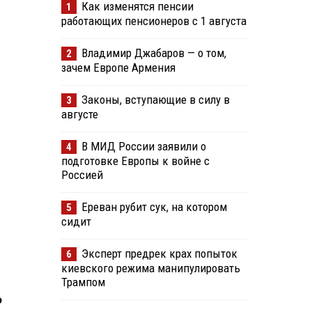
Как изменятся пенсии
1
работающих пенсионеров с 1 августа
Владимир Джабаров — о том,
2
зачем Европе Армения
Законы, вступающие в силу в
3
августе
В МИД России заявили о
4
подготовке Европы к войне с
Россией
Ереван рубит сук, на котором
5
сидит
Эксперт предрек крах попыток
6
киевского режима манипулировать
Трампом
о