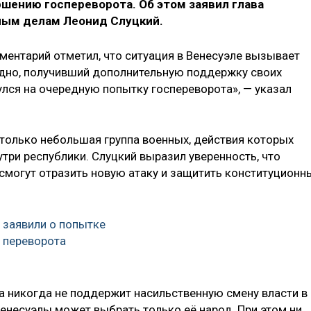
шению госпереворота. Об этом заявил глава
ым делам Леонид Слуцкий.
ментарий отметил, что ситуация в Венесуэле вызывает
идно, получивший дополнительную поддержку своих
улся на очередную попытку госпереворота», — указал
а только небольшая группа военных, действия которых
три республики. Слуцкий выразил уверенность, что
смогут отразить новую атаку и защитить конституционн
 заявили о попытке
 переворота
а никогда не поддержит насильственную смену власти в
Венесуэлы может выбрать только её народ. При этом ни