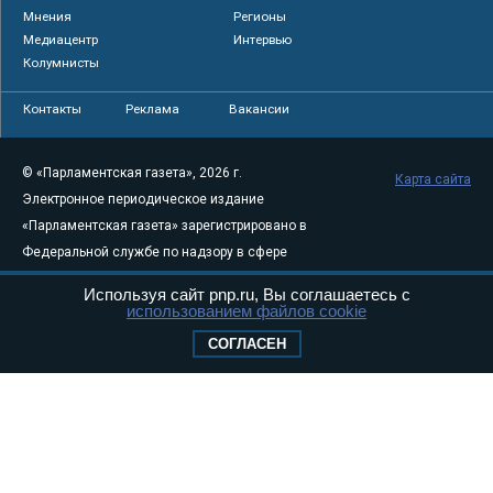
Мнения
Регионы
Медиацентр
Интервью
Колумнисты
Контакты
Реклама
Вакансии
© «Парламентская газета», 2026 г.
Карта сайта
Электронное периодическое издание
«Парламентская газета» зарегистрировано в
Федеральной службе по надзору в сфере
связи, информационных технологий и
Используя сайт pnp.ru, Вы соглашаетесь с
массовых коммуникаций (Роскомнадзор) 05
использованием файлов cookie
августа 2011 года. 18+
СОГЛАСЕН
Свидетельство о регистрации Эл № ФС77-
46097
Учредитель — АНО «Парламентская газета»
Исполняющий обязанности главного
редактора — Абдуллаев М.Р.
Тел.: +7 (495) 637–69–79 E-mail:
pg@pnp.ru