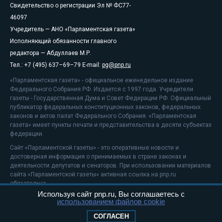
Свидетельство о регистрации Эл № ФС77-
46097
Учредитель — АНО «Парламентская газета»
Исполняющий обязанности главного
редактора — Абдуллаев М.Р.
Тел.: +7 (495) 637–69–79 E-mail:
pg@pnp.ru
«Парламентская газета» - официальное еженедельное издание
Федерального Собрания РФ. Издается с 1997 года. Учредители
газеты - Государственная Дума и Совет Федерации РФ. Официальный
публикатор федеральных конституционных законов, федеральных
законов и актов палат Федерального Собрания. «Парламентская
газета» имеет пункты печати и представительства в десяти субъектах
федерации.
Сайт «Парламентской газеты» - это оперативные новости и
достоверная информация о принимаемых в стране законах и
деятельности депутатов и сенаторов. При использовании материалов
сайта «Парламентской газеты» активная ссылка на pnp.ru
обязательна.
Используя сайт pnp.ru, Вы соглашаетесь с
На информационном ресурсе применяются
рекомендательные
использованием файлов cookie
технологии
Положение о защите персональных данных
СОГЛАСЕН