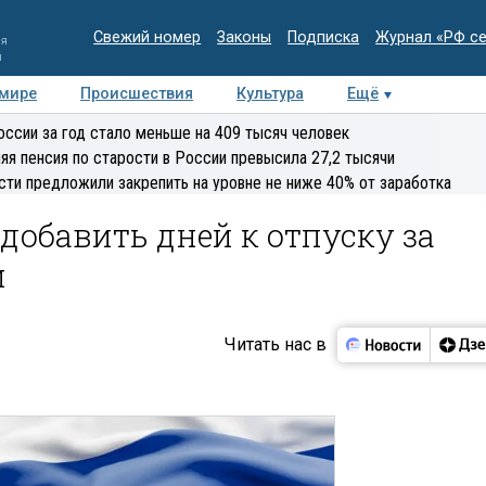
Свежий номер
Законы
Подписка
Журнал «РФ с
ия
и
 мире
Происшествия
Культура
Ещё
Медиацентр
Интервью
Колумнисты
Делова
оссии за год стало меньше на 409 тысяч человек
эксперт
яя пенсия по старости в России превысила 27,2 тысячи
сти предложили закрепить на уровне не ниже 40% от заработка
добавить дней к отпуску за
и
Читать нас в