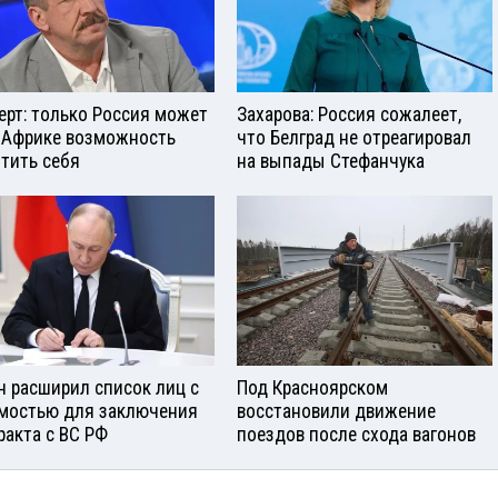
ерт: только Россия может
Захарова: Россия сожалеет,
 Африке возможность
что Белград не отреагировал
тить себя
на выпады Стефанчука
н расширил список лиц с
Под Красноярском
мостью для заключения
восстановили движение
ракта с ВС РФ
поездов после схода вагонов