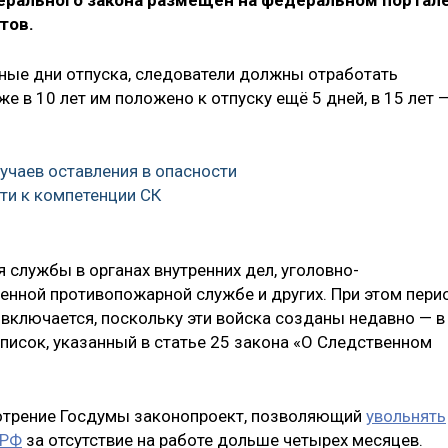
ерального закона размещён на федеральном портал
тов.
ные дни отпуска, следователи должны отработать
е в 10 лет им положено к отпуску ещё 5 дней, в 15 лет 
учаев оставления в опасности
ти к компетенции СК
мя службы в органах внутренних дел, уголовно-
венной противопожарной службе и других. При этом пери
 включается, поскольку эти войска созданы недавно — в
список, указанный в статье 25 закона «О Следственном
мотрение Госдумы законопроект, позволяющий
увольнять
 РФ
за отсутствие на работе дольше четырех месяцев.