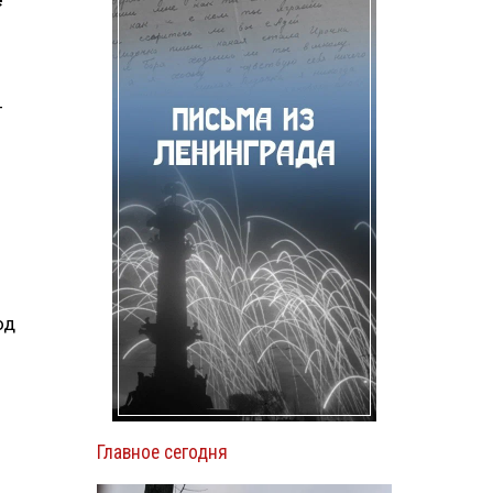
е
—
од
Главное сегодня