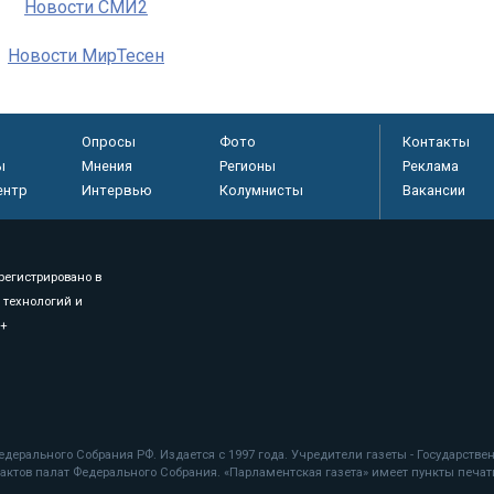
Новости СМИ2
Новости МирТесен
Опросы
Фото
Контакты
ы
Мнения
Регионы
Реклама
ентр
Интервью
Колумнисты
Вакансии
регистрировано в
 технологий и
8+
.
дерального Собрания РФ. Издается с 1997 года. Учредители газеты - Государств
ктов палат Федерального Собрания. «Парламентская газета» имеет пункты печати