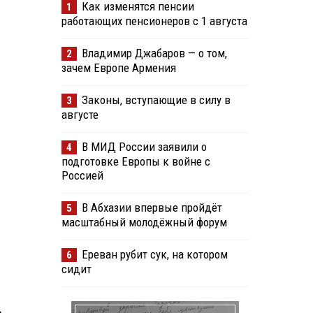
Как изменятся пенсии
1
работающих пенсионеров с 1 августа
Владимир Джабаров — о том,
2
зачем Европе Армения
Законы, вступающие в силу в
3
августе
В МИД России заявили о
4
подготовке Европы к войне с
Россией
В Абхазии впервые пройдёт
5
масштабный молодёжный форум
Ереван рубит сук, на котором
6
сидит