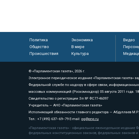
Политика
Экономика
Видео
Общество
В мире
Персон
Происшествия
Культура
Медиац
© «Парламентская газета», 2026 г.
Электронное периодическое издание «Парламентская газета» за
Федеральной службе по надзору в сфере связи, информационных
массовых коммуникаций (Роскомнадзор) 05 августа 2011 года. 1
Свидетельство о регистрации Эл № ФС77-46097
Учредитель — АНО «Парламентская газета»
Исполняющий обязанности главного редактора — Абдуллаев М.Р
Тел.: +7 (495) 637–69–79 E-mail:
pg@pnp.ru
«Парламентская газета» - официальное еженедельное издание Фе
федеральных конституционных законов, федеральных законов и а