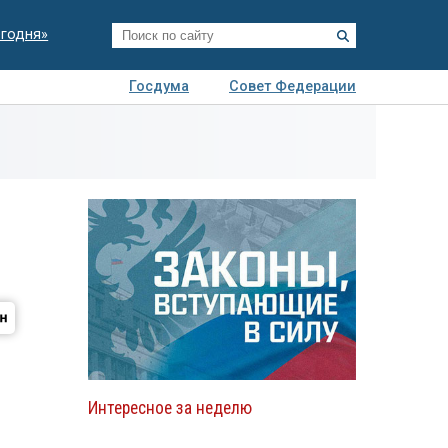
егодня»
Госдума
Совет Федерации
я
Авто
Недвижимость
Технологии
иза
Интересное за неделю