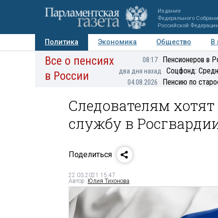
Издание
Федерального Собран
Российской Федераци
Политика
Экономика
Общество
В
Все о пенсиях
Фото
Авторы
Персоны
Мнения
Регионы
Пенсионеров в Р
08:17
Соцфонд: Средн
два дня назад
в России
Пенсию по старо
04.08.2026
Следователям хотят 
службу в Росгварди
Поделиться
22.03.2021 15:47
Автор:
Юлия Тихонова