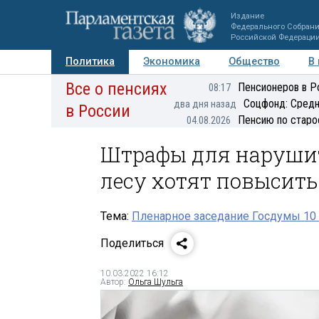
Издание
Федерального Собран
Российской Федераци
Политика
Экономика
Общество
В
Все о пенсиях
Фото
Авторы
Персоны
Мнения
Регионы
Пенсионеров в Р
08:17
Соцфонд: Средн
два дня назад
в России
Пенсию по старо
04.08.2026
Штрафы для нарушит
лесу хотят повысить 
Тема:
Пленарное заседание Госдумы 10 
Поделиться
10.03.2022 16:12
Автор:
Ольга Шульга