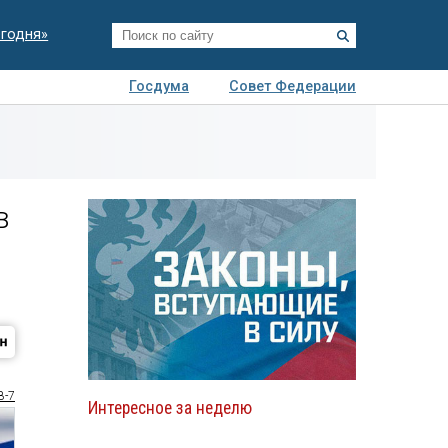
егодня»
Госдума
Совет Федерации
я
Авто
Недвижимость
Технологии
иза
в
8-7
Интересное за неделю