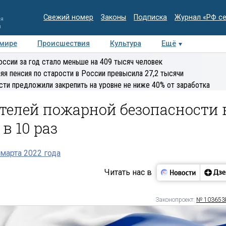
Свежий номер
Законы
Подписка
Журнал «РФ с
ия
и
 мире
Происшествия
Культура
Ещё
Медиацентр
Интервью
Колумнисты
Делова
оссии за год стало меньше на 409 тысяч человек
эксперт
яя пенсия по старости в России превысила 27,2 тысячи
сти предложили закрепить на уровне не ниже 40% от заработка
елей пожарной безопасности 
в 10 раз
марта 2022 года
Читать нас в
Законопроект:
№ 103653