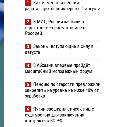
Как изменятся пенсии
1
работающих пенсионеров с 1 августа
В МИД России заявили о
2
подготовке Европы к войне с
Россией
Законы, вступающие в силу в
3
августе
В Абхазии впервые пройдёт
4
масштабный молодёжный форум
Пенсию по старости предложили
5
закрепить на уровне не ниже 40% от
заработка
Путин расширил список лиц с
6
судимостью для заключения
контракта с ВС РФ