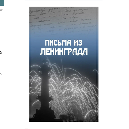
а»
,5
.