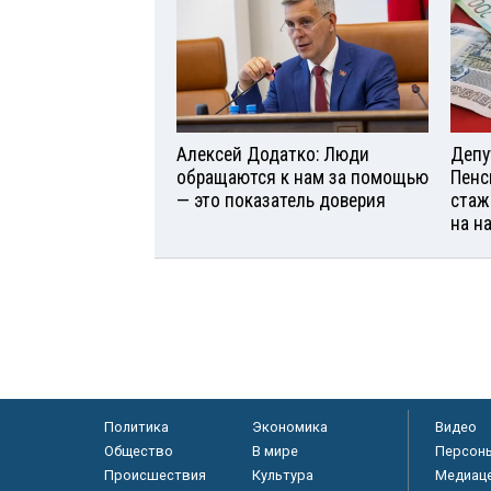
Алексей Додатко: Люди
Депу
обращаются к нам за помощью
Пенс
— это показатель доверия
стаж
на н
Политика
Экономика
Видео
Общество
В мире
Персон
Происшествия
Культура
Медиац