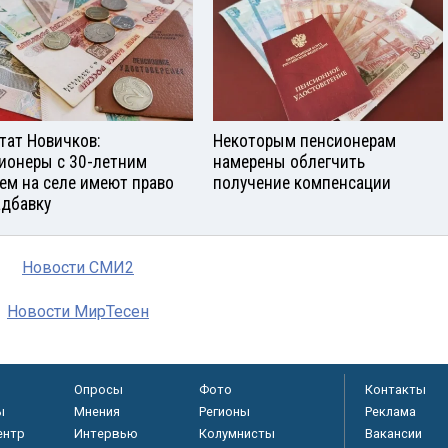
тат Новичков:
Некоторым пенсионерам
ионеры с 30-летним
намерены облегчить
ем на селе имеют право
получение компенсации
адбавку
Новости СМИ2
Новости МирТесен
Опросы
Фото
Контакты
ы
Мнения
Регионы
Реклама
ентр
Интервью
Колумнисты
Вакансии